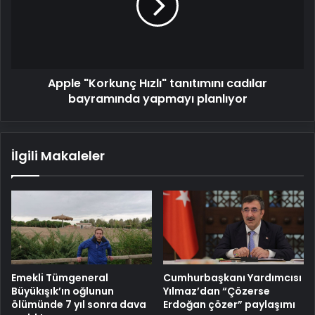
cadılar
bayramında
yapmayı
planlıyor
Apple "Korkunç Hızlı" tanıtımını cadılar
bayramında yapmayı planlıyor
İlgili Makaleler
Emekli Tümgeneral
Cumhurbaşkanı Yardımcısı
Büyükışık’ın oğlunun
Yılmaz’dan “Çözerse
ölümünde 7 yıl sonra dava
Erdoğan çözer” paylaşımı