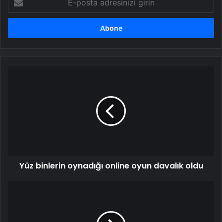
posta
adresinizi
girin
Yüz
binlerin
oynadığı
online
oyun
davalık
oldu
Yüz binlerin oynadığı online oyun davalık oldu
Apple
"Korkunç
Hızlı"
tanıtımını