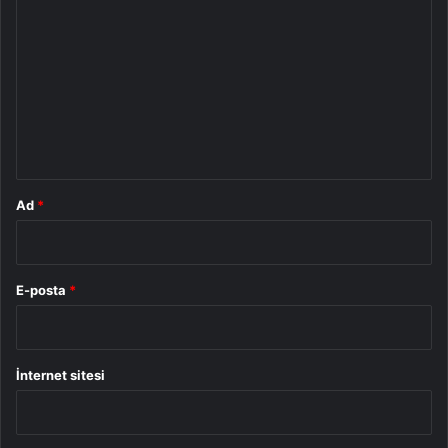
o
r
u
m
*
Ad
*
E-posta
*
İnternet sitesi