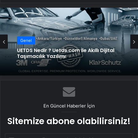
Genel
UETDS Nedir ? Uetds.com İle Akıllı Dijital
Taşımacılık Yazılımı
En Güncel Haberler İçin
Sitemize abone olabilirsiniz!
E-