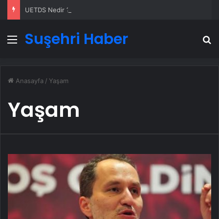
UETDS Nedir ? Uetds.com İle Akıllı Dijital Taşımacılık Yazılımı
Suşehri Haber
Menü
A
Anasayfa
/
Yaşam
Yaşam