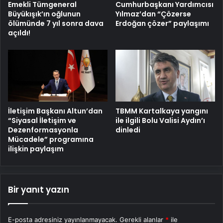
Emekli Tümgeneral
Cumhurbaşkanı Yardımcısı
Büyükışık’ın oğlunun
Yılmaz’dan “Çözerse
ölümünde 7 yıl sonra dava
Erdoğan çözer” paylaşımı
açıldı!
İletişim Başkanı Altun’dan
TBMM Kartalkaya yangını
“Siyasal İletişim ve
ile ilgili Bolu Valisi Aydın’ı
Dezenformasyonla
dinledi
Mücadele” programına
ilişkin paylaşım
Bir yanıt yazın
E-posta adresiniz yayınlanmayacak.
Gerekli alanlar
*
ile