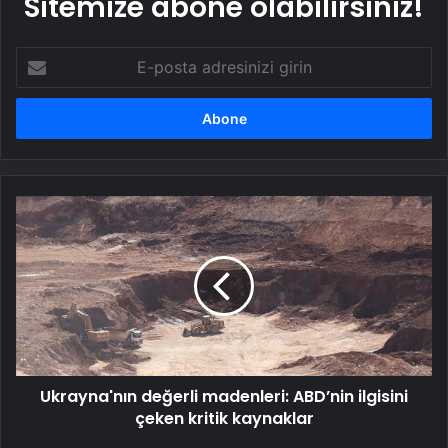
Sitemize abone olabilirsiniz!
E-
posta
adresinizi
girin
Ukrayna'nın
değerli
madenleri:
ABD’nin
ilgisini
çeken
kritik
kaynaklar
Ukrayna'nın değerli madenleri: ABD’nin ilgisini
çeken kritik kaynaklar