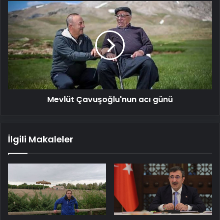
Mevlüt
Çavuşoğlu'nun
acı
günü
Mevlüt Çavuşoğlu'nun acı günü
İlgili Makaleler