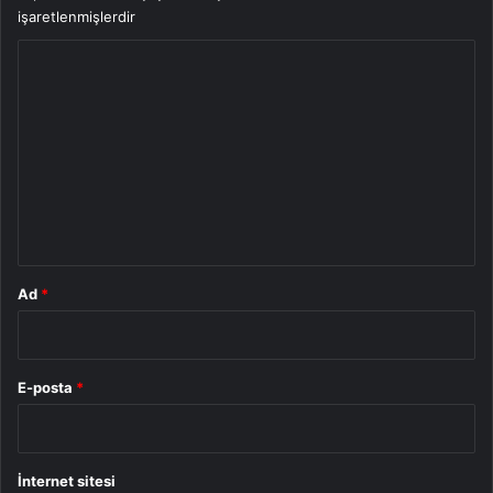
işaretlenmişlerdir
Y
o
r
u
m
*
Ad
*
E-posta
*
İnternet sitesi