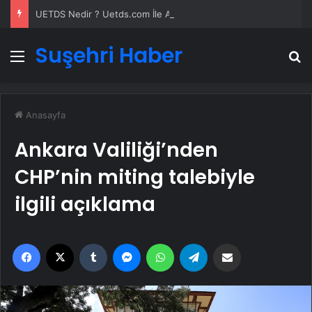
UETDS Nedir ? Uetds.com İle Akıllı Dijital Taşımacılık Yazılımı
Suşehri Haber
Menü
A
Anasayfa
Ankara Valiliği’nden
CHP’nin miting talebiyle
ilgili açıklama
Facebook
X
Tumblr
Messenger
WhatsApp
Telegram
Email'den paylaş