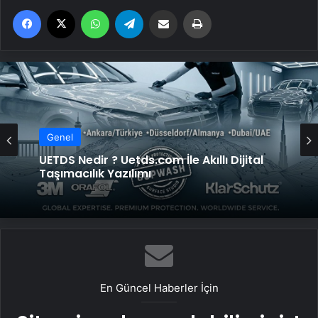
Facebook
X
WhatsApp
Telegram
Email'den paylaş
Yaz
Genel
UETDS Nedir ? Uetds.com İle Akıllı Dijital
Taşımacılık Yazılımı
En Güncel Haberler İçin