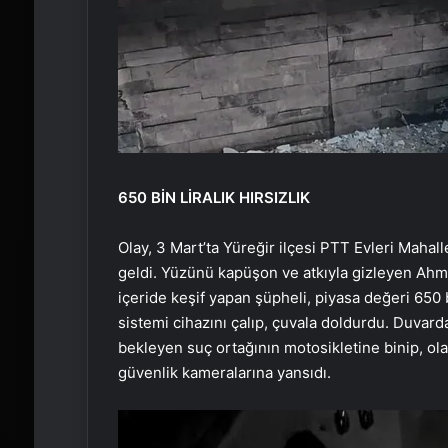
650 BİN LİRALIK HIRSIZLIK
Olay, 3 Mart’ta Yüreğir ilçesi PTT Evleri Mah
geldi. Yüzünü kapüşon ve atkıyla gizleyen Ahmet 
içeride keşif yapan şüpheli, piyasa değeri 650 b
sistemi cihazını çalıp, çuvala doldurdu. Duvard
bekleyen suç ortağının motosikletine binip, olay
güvenlik kameralarına yansıdı.