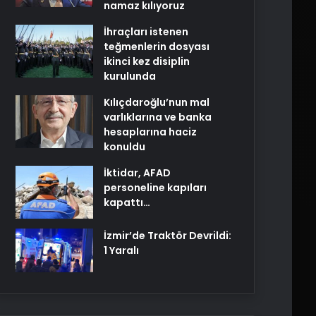
namaz kılıyoruz
İhraçları istenen
teğmenlerin dosyası
ikinci kez disiplin
kurulunda
Kılıçdaroğlu’nun mal
varlıklarına ve banka
hesaplarına haciz
konuldu
İktidar, AFAD
personeline kapıları
kapattı…
İzmir’de Traktör Devrildi:
1 Yaralı