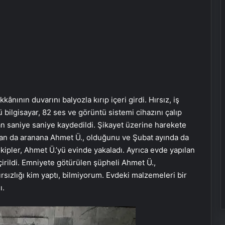
ının duvarını balyozla kırıp içeri girdi. Hırsız, iş
 bilgisayar, 82 ses ve görüntü sistemi cihazını çalıp
dan saniye saniye kaydedildi. Şikayet üzerine harekete
undan da aranana Ahmet Ü., olduğunu ve Şubat ayında da
 Ekipler, Ahmet Ü.’yü evinde yakaladı. Ayrıca evde yapılan
irildi. Emniyete götürülen şüpheli Ahmet Ü.,
ızlığı kim yaptı, bilmiyorum. Evdeki malzemeleri bir
ı.