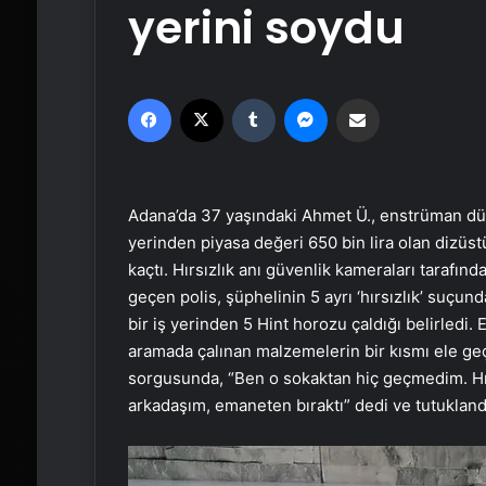
yerini soydu
Facebook
X
Tumblr
Messenger
Email'den paylaş
Adana’da 37 yaşındaki Ahmet Ü., enstrüman dükkân
yerinden piyasa değeri 650 bin lira olan dizüstü
kaçtı. Hırsızlık anı güvenlik kameraları tarafın
geçen polis, şüphelinin 5 ayrı ‘hırsızlık’ suç
bir iş yerinden 5 Hint horozu çaldığı belirledi.
aramada çalınan malzemelerin bir kısmı ele geç
sorgusunda, “Ben o sokaktan hiç geçmedim. Hırs
arkadaşım, emaneten bıraktı” dedi ve tutukland