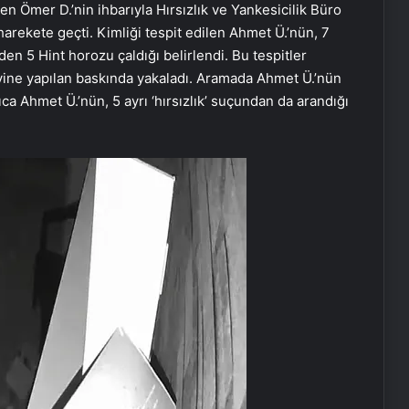
den Ömer D.’nin ihbarıyla Hırsızlık ve Yankesicilik Büro
 harekete geçti. Kimliği tespit edilen Ahmet Ü.’nün, 7
den 5 Hint horozu çaldığı belirlendi. Bu tespitler
vine yapılan baskında yakaladı. Aramada Ahmet Ü.’nün
ıca Ahmet Ü.’nün, 5 ayrı ‘hırsızlık’ suçundan da arandığı