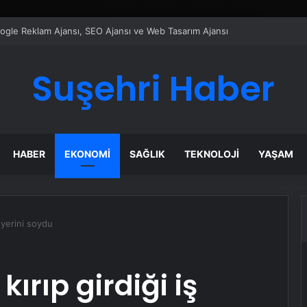
ı Dijital Taşımacılık Yazılımı
Suşehri Haber
HABER
EKONOMI
SAĞLIK
TEKNOLOJI
YAŞAM
ş yerini soydu
ırıp girdiği iş