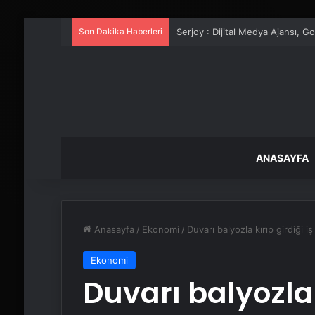
Son Dakika Haberleri
UETDS Nedir ? Uetds.com İle Akıll
ANASAYFA
Anasayfa
/
Ekonomi
/
Duvarı balyozla kırıp girdiği i
Ekonomi
Duvarı balyozla k