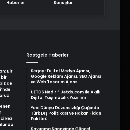
Haberler
Sonuçlar
Rastgele Haberler
Serjoy : Dijital Medya Ajansı,
an: Bir
Google Reklam Ajansı, SEO Ajansı
 bir
ve Web Tasarım Ajansı
biz de
i’nde
UETDS Nedir ? Uetds.com İle Akıllı
yoruz
Dijital Taşımacılık Yazılımı
stenen
Yeni Dünya Düzensizliği Çağında
n
Türk Dış Politikası ve Hakan Fidan
nci kez
Faktörü
rulunda
Savunma Sanayinde Güncel,