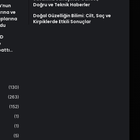
Doğru ve Teknik Haberler
u’nun
arına ve
Doğal Güzelliğin Bilimi: Cilt, Saç ve
plarına
Kirpiklerde Etkili Sonuçlar
ldu
AD
e
pattı…
(130)
(263)
(152)
(1)
(1)
(5)