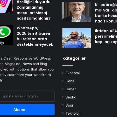
özelliğini duyurdu:
Kılıçdaroğl
Zamanlanmış
mal varlıkl
mesajlar! Mesaj
banka hesa
nasıl zamanlanır?
haciz konu
WhatsApp,
İktidar, AF
2025’ten itibaren
personelin
bu telefonlarda
kapıları ka
desteklenmeyecek
Kategoriler
 a Clean Responsive WordPress
r, Magazine, News and Blog
cked with options that allow you
Ekonomi
tely customize your website to
ds.
Genel
Haber
Sağlık
Spor
Teknoloji