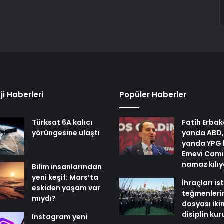
ji Haberleri
Popüler Haberler
Türksat 6A kalıcı
Fatih Erbak
yörüngesine ulaştı
yanda ABD,
yanda YPG 
Emevi Cami
namaz kılı
Bilim insanlarından
yeni keşif: Mars’ta
İhraçları i
eskiden yaşam var
teğmenleri
mıydı?
dosyası iki
disiplin ku
Instagram yeni