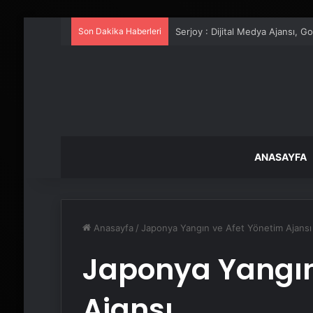
Son Dakika Haberleri
Serjoy : Dijital Medya Ajansı, 
ANASAYFA
Anasayfa
/
Japonya Yangın ve Afet Yönetim Ajansı
Japonya Yangın
Ajansı