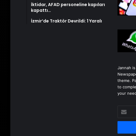
İktidar, AFAD personeline kapıları
kapattı…
İzmir’de Traktör Devrildi: 1 Yaralı
Jannah is
Newspape
theme. Pa
to comple
your nee
E-
posta
adresinizi
girin