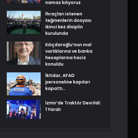
namaz kılıyoruz
İhraçları istenen
teğmenlerin dosyası
ikinci kez disiplin
kurulunda
Kılıçdaroğlu’nun mal
varlıklarına ve banka
hesaplarına haciz
konuldu
İktidar, AFAD
personeline kapıları
kapattı…
İzmir’de Traktör Devrildi:
1 Yaralı