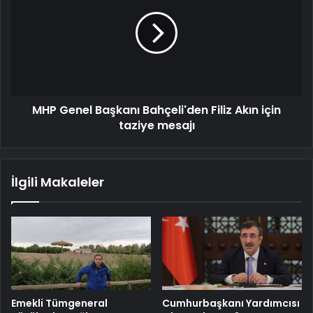
Başkanı
Bahçeli'den
Filiz
Akın
için
taziye
mesajı
MHP Genel Başkanı Bahçeli'den Filiz Akın için
taziye mesajı
İlgili Makaleler
Emekli Tümgeneral
Cumhurbaşkanı Yardımcısı