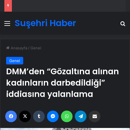
Suşehri Haber
Menü
A
Anasayfa
/
Genel
Genel
DMM’den “Gözaltına alınan
kadınların darbedildiği”
iddiasına yalanlama
Facebook
X
Tumblr
Messenger
WhatsApp
Telegram
Email'den paylaş