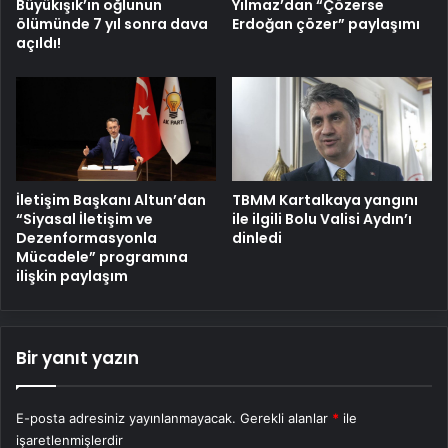
Büyükışık’ın oğlunun
Yılmaz’dan “Çözerse
ölümünde 7 yıl sonra dava
Erdoğan çözer” paylaşımı
açıldı!
İletişim Başkanı Altun’dan
TBMM Kartalkaya yangını
“Siyasal İletişim ve
ile ilgili Bolu Valisi Aydın’ı
Dezenformasyonla
dinledi
Mücadele” programına
ilişkin paylaşım
Bir yanıt yazın
E-posta adresiniz yayınlanmayacak.
Gerekli alanlar
*
ile
işaretlenmişlerdir