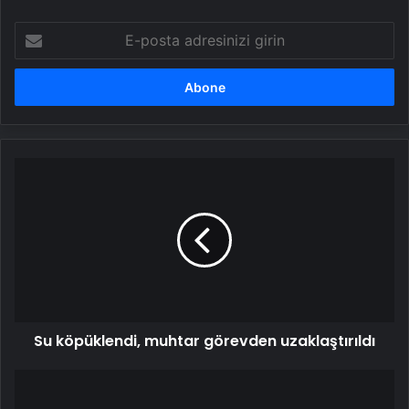
E-
posta
adresinizi
girin
Su
köpüklendi,
muhtar
görevden
uzaklaştırıldı
Su köpüklendi, muhtar görevden uzaklaştırıldı
MHP
Genel