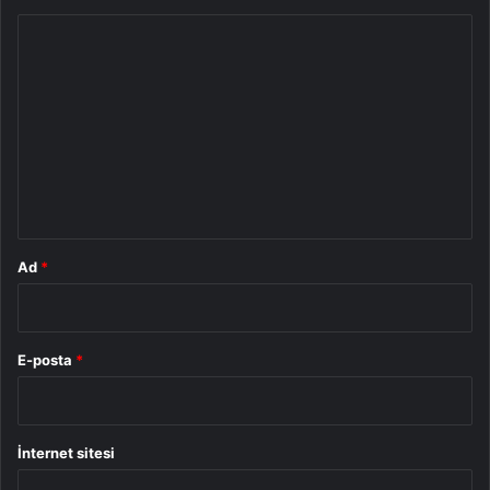
Y
o
r
u
m
*
Ad
*
E-posta
*
İnternet sitesi