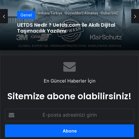
Genel
UETDS Nedir ? Uetds.com İle Akıllı Dijital
Taşımacılık Yazılımı
En Güncel Haberler İçin
Sitemize abone olabilirsiniz!
E-
posta
adresinizi
girin