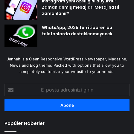
Instagram yeni özelliğini duyurdu:
Zamanlanmış mesajlar! Mesaj nasıl
zamanlanır?
WhatsApp, 2025’ten itibaren bu
telefonlarda desteklenmeyecek
Jannah is a Clean Responsive WordPress Newspaper, Magazine,
News and Blog theme. Packed with options that allow you to
completely customize your website to your needs.
E-
posta
adresinizi
girin
Popüler Haberler