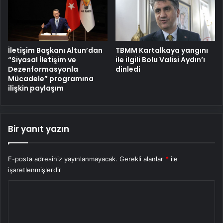
İletişim Başkanı Altun’dan
TBMM Kartalkaya yangını
“Siyasal İletişim ve
ile ilgili Bolu Valisi Aydın’ı
Dezenformasyonla
dinledi
Mücadele” programına
ilişkin paylaşım
Bir yanıt yazın
E-posta adresiniz yayınlanmayacak.
Gerekli alanlar
*
ile
işaretlenmişlerdir
Y
o
r