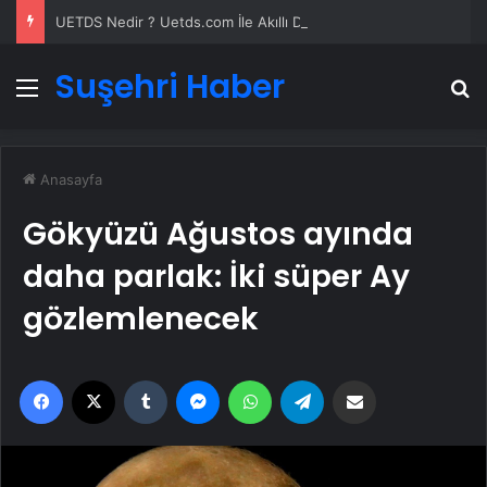
UETDS Nedir ? Uetds.com İle Akıllı Dijital Taşımacılık Yazılımı
Suşehri Haber
Menü
A
Anasayfa
Gökyüzü Ağustos ayında
daha parlak: İki süper Ay
gözlemlenecek
Facebook
X
Tumblr
Messenger
WhatsApp
Telegram
Email'den paylaş