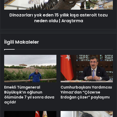
tozu
neden
Dinozorları yok eden 15 yıllık kışa asteroit tozu
oldu
|
neden oldu | Araştırma
Araştırma
İlgili Makaleler
Emekli Tümgeneral
Cumhurbaşkanı Yardımcısı
Büyükışık’ın oğlunun
Yılmaz’dan “Çözerse
ölümünde 7 yıl sonra dava
Erdoğan çözer” paylaşımı
açıldı!