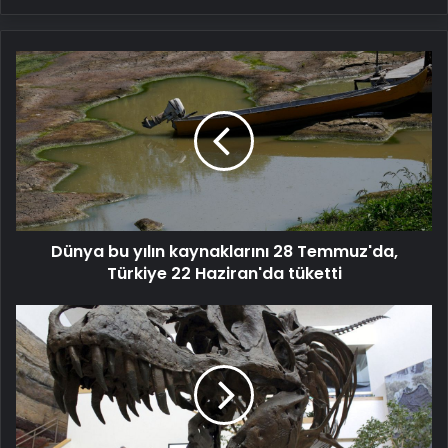
Dünya
bu
yılın
kaynaklarını
28
Temmuz'da,
Türkiye
22
Haziran'da
Dünya bu yılın kaynaklarını 28 Temmuz'da,
tüketti
Türkiye 22 Haziran'da tüketti
Dinozorları
yok
eden
15
yıllık
kışa
asteroit