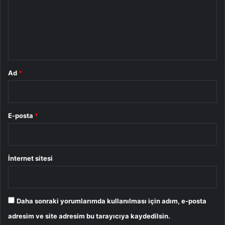
u
m
*
Ad
*
E-posta
*
İnternet sitesi
Daha sonraki yorumlarımda kullanılması için adım, e-posta
adresim ve site adresim bu tarayıcıya kaydedilsin.