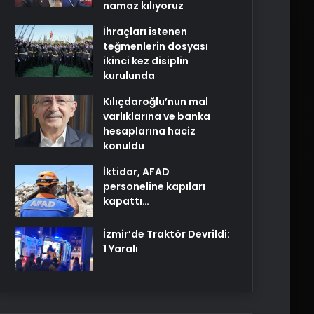
namaz kılıyoruz
İhraçları istenen
teğmenlerin dosyası
ikinci kez disiplin
kurulunda
Kılıçdaroğlu’nun mal
varlıklarına ve banka
hesaplarına haciz
konuldu
İktidar, AFAD
personeline kapıları
kapattı…
İzmir’de Traktör Devrildi:
1 Yaralı