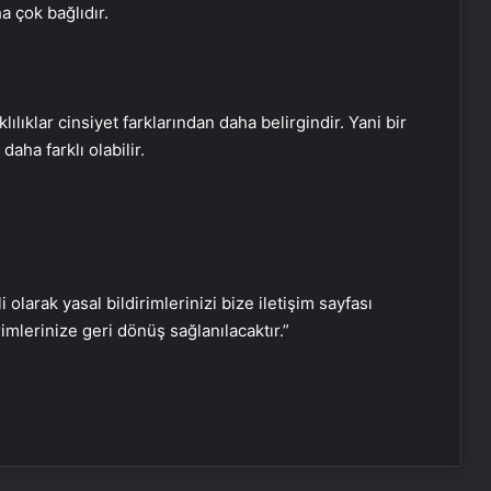
a çok bağlıdır.
Kalp kapakçığı onarımı için yattığı
ameliyat masasından yapay kalple
uyandı
ılıklar cinsiyet farklarından daha belirgindir. Yani bir
aha farklı olabilir.
Yüz felci nedeniyle yıllarca açık
gözle uyuyan kadın, Eskişehir’de
sağlığına kavuştu
Yalvaç’ta Trafik Kazası: İki Çocuk
Yaralandı
i olarak yasal bildirimlerinizi bize iletişim sayfası
rimlerinize geri dönüş sağlanılacaktır.”
Uşak’ta Kaza: Karı-koca Hayatını
Kaybetti
Hastalarla ilgili müstehcen
yazışmalar yapan 2 doktor