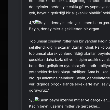
hem erkeklerde dikkat dağınıklığına neden olabi
deneyimleri nedeniyle çoklu görev yapmaya daha 
çok, hayatın getirdiği bir alışkanlık olabilir” şe
4
/5
Beyin, deneyimlerle şekillenen bir organ…
Toplumsal cinsiyet rollerinin bir yandan kadın b
şekillendirdiğini aktaran Uzman Klinik Psikolog
toplumsal olarak yönlendirildiği alanlar, beyinler
çocukları daha fazla dil ve iletişim odaklı oyun
becerileri geliştiren oyunlara yönlendirilebili
yeteneklerde fark oluşturabiliyor. Ama bu, kadın
olduğu anlamına gelmiyor. Beyin, deneyimlerle ş
verildiğinde birçok alanda erkeklerle aynı sevi
görüyoruz.”
5
/5
Kadın beyni üzerine mitler ve gerçekler…