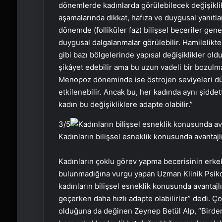
dönemlerde kadınlarda görülebilecek değişiklik
aşamalarında dikkat, hafıza ve duygusal yanıtla
dönemde (folliküler faz) bilişsel beceriler genell
duygusal dalgalanmalar görülebilir. Hamilelikte b
gibi bazı bölgelerinde yapısal değişiklikler ol
şikâyet edebilir ama bu uzun vadeli bir bozulma
Menopoz döneminde ise östrojen seviyeleri düşt
etkilenebilir. Ancak bu, her kadında aynı şidde
kadın bu değişikliklere adapte olabilir.”
3
/5
Kadınların bilişsel esneklik konusunda avantajlı 
Kadınların çoklu görev yapma becerisinin erke
bulunmadığına vurgu yapan Uzman Klinik Psikol
kadınların bilişsel esneklik konusunda avantajl
geçerken daha hızlı adapte olabilirler” dedi. 
olduğuna da değinen Zeynep Betül Alp, “Birden