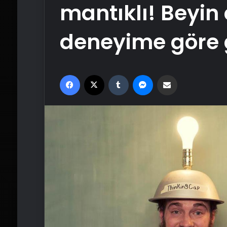
mantıklı! Beyin 
deneyime göre g
Facebook
X
Tumblr
Messenger
Email'den paylaş