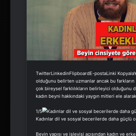
Twitter
Linkedin
Flipboard
E-posta
Linki Kopyala
Y
olduğunu belirten uzmanlar ancak bu farkların 
çok bireysel farklılıkların belirleyici olduğunu
kadın beyni hakkındaki yaygın mitleri ele alara
1
/5
Kadınlar dil ve sosyal becerilerde daha güçlü o
Beyin yapısı ve işleyişi açısından kadın ve erke