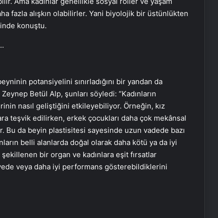
lir. Ama kadınlar genellikle sosyal roller ve yaşam
fazla alışkın olabilirler. Yani biyolojik bir üstünlükten
klinde konuştu.
eyninin potansiyelini sınırladığını bir yandan da
 Zeynep Betül Alp, şunları söyledi: “Kadınların
inin nasıl geliştiğini etkileyebiliyor. Örneğin, kız
lara teşvik edilirken, erkek çocukları daha çok mekânsal
yor. Bu da beyin plastisitesi sayesinde uzun vadede bazı
ların belli alanlarda doğal olarak daha kötü ya da iyi
ekillenen bir organ ve kadınlara eşit fırsatlar
yede veya daha iyi performans gösterebildiklerini