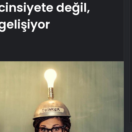
cinsiyete değil,
elişiyor