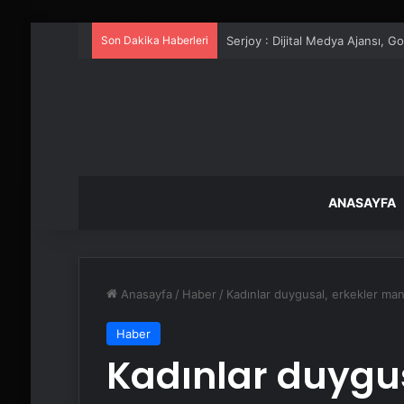
Son Dakika Haberleri
UETDS Nedir ? Uetds.com İle Akıll
ANASAYFA
Anasayfa
/
Haber
/
Kadınlar duygusal, erkekler mant
Haber
Kadınlar duygus