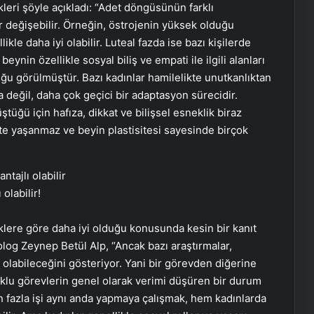
leri şöyle açıkladı: “Adet döngüsünün farklı
r değişebilir. Örneğin, östrojenin yüksek olduğu
ikle daha iyi olabilir. Luteal fazda ise bazı kişilerde
eynin özellikle sosyal biliş ve empati ile ilgili alanları
duğu görülmüştür. Bazı kadınlar hamilelikte unutkanlıktan
 değil, daha çok geçici bir adaptasyon sürecidir.
üğü için hafıza, dikkat ve bilişsel esneklik biraz
tte yaşanmaz ve beyin plastisitesi sayesinde birçok
olabilir!
klere göre daha iyi olduğu konusunda kesin bir kanıt
og Zeynep Betül Alp, “Ancak bazı araştırmalar,
ı olabileceğini gösteriyor. Yani bir görevden diğerine
Çoklu görevlerin genel olarak verimi düşüren bir durum
 fazla işi aynı anda yapmaya çalışmak, hem kadınlarda