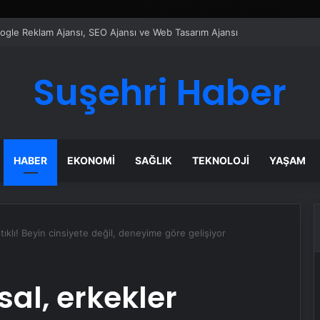
ı Dijital Taşımacılık Yazılımı
Suşehri Haber
HABER
EKONOMI
SAĞLIK
TEKNOLOJI
YAŞAM
ıklı! Beyin cinsiyete değil, deneyime göre gelişiyor
al, erkekler