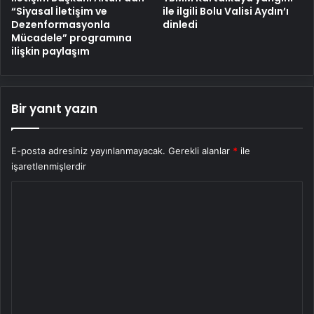
“Siyasal İletişim ve
ile ilgili Bolu Valisi Aydın’ı
Dezenformasyonla
dinledi
Mücadele” programına
ilişkin paylaşım
Bir yanıt yazın
E-posta adresiniz yayınlanmayacak.
Gerekli alanlar
*
ile
işaretlenmişlerdir
Y
o
r
u
m
*