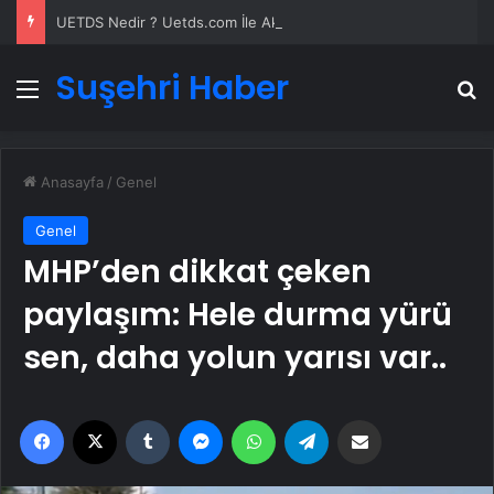
UETDS Nedir ? Uetds.com İle Akıllı Dijital Taşımacılık Yazılımı
Suşehri Haber
Menü
A
Anasayfa
/
Genel
Genel
MHP’den dikkat çeken
paylaşım: Hele durma yürü
sen, daha yolun yarısı var..
Facebook
X
Tumblr
Messenger
WhatsApp
Telegram
Email'den paylaş