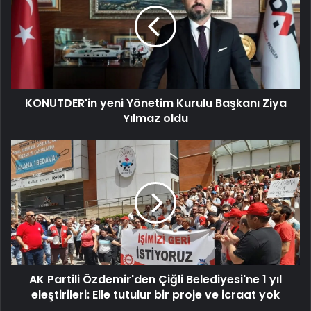
Kurulu
Başkanı
Ziya
Yılmaz
oldu
KONUTDER'in yeni Yönetim Kurulu Başkanı Ziya
Yılmaz oldu
AK
Partili
Özdemir'den
Çiğli
Belediyesi'ne
1
yıl
eleştirileri: Elle
tutulur
AK Partili Özdemir'den Çiğli Belediyesi'ne 1 yıl
bir
proje
eleştirileri: Elle tutulur bir proje ve icraat yok
ve