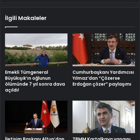
icraat
yok
İlgili Makaleler
Emekli Tümgeneral
Cumhurbaşkanı Yardımcısı
Büyükışık’ın oğlunun
Yılmaz’dan “Çözerse
ölümünde 7 yıl sonra dava
Erdoğan çözer” paylaşımı
açıldı!
İletişim Başkanı Altun’dan
TBMM Kartalkaya yangını