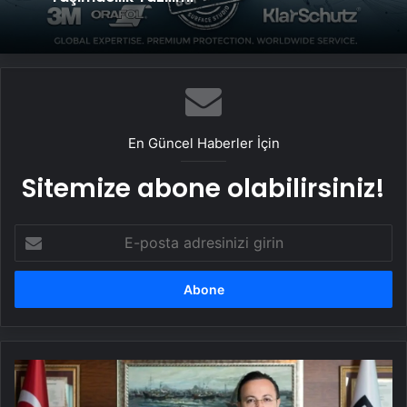
En Güncel Haberler İçin
Sitemize abone olabilirsiniz!
E-
posta
adresinizi
girin
KONUTDER'in
yeni
Yönetim