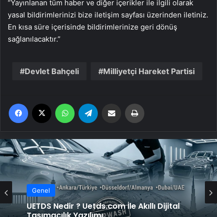
“Yayınlanan tüm haber ve diğer içerikler ile ilgili olarak
yasal bildirimlerinizi bize iletişim sayfası üzerinden iletiniz.
En kısa süre içerisinde bildirimlerinize geri dönüş
sağlanılacaktır.”
Devlet Bahçeli
Milliyetçi Hareket Partisi
Facebook
X
WhatsApp
Telegram
Email'den paylaş
Yaz
Genel
UETDS Nedir ? Uetds.com İle Akıllı Dijital
Taşımacılık Yazılımı