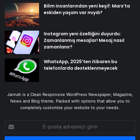
Bilim insanlarından yeni keşif: Mars’ta
eskiden yaşam var mıydı?
Instagram yeni özelliğini duyurdu:
Zamanlanmış mesajlar! Mesaj nasıl
zamanlanır?
WhatsApp, 2025’ten itibaren bu
telefonlarda desteklenmeyecek
Jannah is a Clean Responsive WordPress Newspaper, Magazine,
News and Blog theme. Packed with options that allow you to
completely customize your website to your needs.
E-
posta
adresinizi