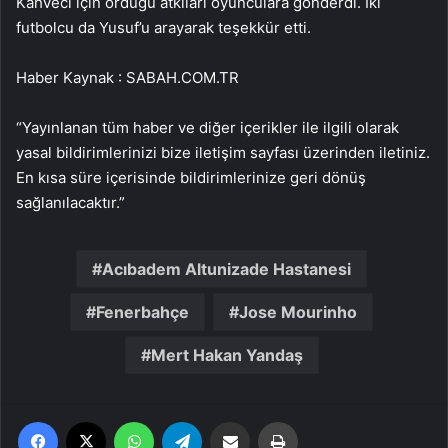
Kahveci için ördüğü atkıları oyunculara gönderdi. İki
futbolcu da Yusuf’u arayarak teşekkür etti.
Haber Kaynak : SABAH.COM.TR
“Yayınlanan tüm haber ve diğer içerikler ile ilgili olarak
yasal bildirimlerinizi bize iletişim sayfası üzerinden iletiniz.
En kısa süre içerisinde bildirimlerinize geri dönüş
sağlanılacaktır.”
Acıbadem Altunizade Hastanesi
Fenerbahçe
Jose Mourinho
Mert Hakan Yandaş
Facebook
X
WhatsApp
Telegram
Email'den paylaş
Yaz