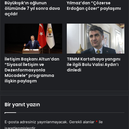
Büyükışık’ın oğlunun
Yılmaz’dan “Çözerse
ölümünde 7 yıl sonra dava
Erdoğan çözer” paylaşımı
açıldı!
İletişim Başkanı Altun’dan
TBMM Kartalkaya yangını
“Siyasal İletişim ve
ile ilgili Bolu Valisi Aydın’ı
Dezenformasyonla
dinledi
Mücadele” programına
ilişkin paylaşım
Bir yanıt yazın
E-posta adresiniz yayınlanmayacak.
Gerekli alanlar
*
ile
işaretlenmişlerdir