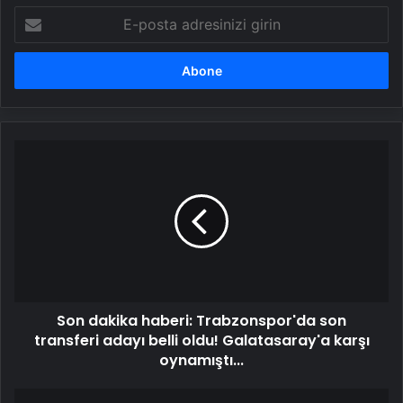
E-
posta
adresinizi
girin
Son
dakika
haberi:
Trabzonspor'da
son
transferi
adayı
belli
oldu!
Son dakika haberi: Trabzonspor'da son
Galatasaray'a
karşı
transferi adayı belli oldu! Galatasaray'a karşı
oynamıştı...
oynamıştı...
Derbide