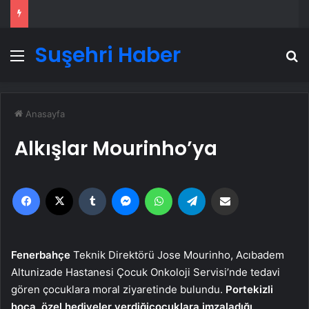
Suşehri Haber
Menü
A
Anasayfa
Alkışlar Mourinho’ya
Facebook
X
Tumblr
Messenger
WhatsApp
Telegram
Email'den paylaş
Fenerbahçe
Teknik Direktörü Jose Mourinho, Acıbadem
Altunizade Hastanesi Çocuk Onkoloji Servisi’nde tedavi
gören çocuklara moral ziyaretinde bulundu.
Portekizli
hoca, özel hediyeler verdiği
çocuklara imzaladığı