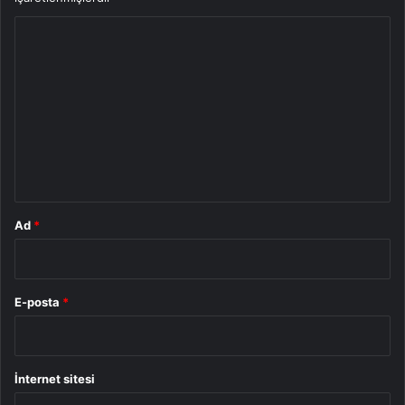
Y
o
r
u
m
*
Ad
*
E-posta
*
İnternet sitesi