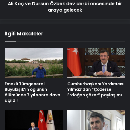
Ali Koç ve Dursun Özbek dev derbi öncesinde bir
araya
gelecek
araya gelecek
İlgili Makaleler
Emekli Tümgeneral
Cumhurbaşkanı Yardımcısı
Büyükışık’ın oğlunun
Yılmaz’dan “Çözerse
ölümünde 7 yıl sonra dava
Erdoğan çözer” paylaşımı
açıldı!