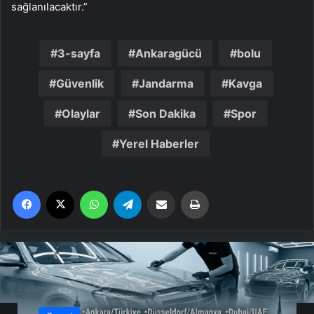
sağlanılacaktır.”
3-sayfa
Ankaragücü
bolu
Güvenlik
Jandarma
Kavga
Olaylar
Son Dakika
Spor
Yerel Haberler
Facebook
X
WhatsApp
Telegram
Email'den paylaş
Yaz