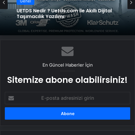
Genel
UETDS Nedir ? Uetds.com İle Akıllı Dijital
Taşımacılık Yazılımı
En Güncel Haberler İçin
Sitemize abone olabilirsiniz!
E-
posta
adresinizi
girin