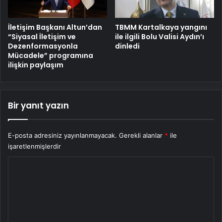
İletişim Başkanı Altun’dan
TBMM Kartalkaya yangını
“Siyasal İletişim ve
ile ilgili Bolu Valisi Aydın’ı
Dezenformasyonla
dinledi
Mücadele” programına
ilişkin paylaşım
Bir yanıt yazın
E-posta adresiniz yayınlanmayacak.
Gerekli alanlar
*
ile
işaretlenmişlerdir
Y
o
r
u