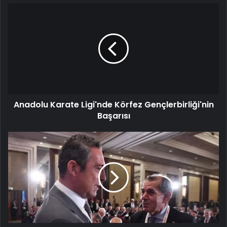
Anadolu
Karate
Ligi'nde
Körfez
Gençlerbirliği'nin
Başarısı
Anadolu Karate Ligi'nde Körfez Gençlerbirliği'nin
Başarısı
Ali
Koç
ve
Dursun
Özbek
dev
derbi
öncesinde
bir