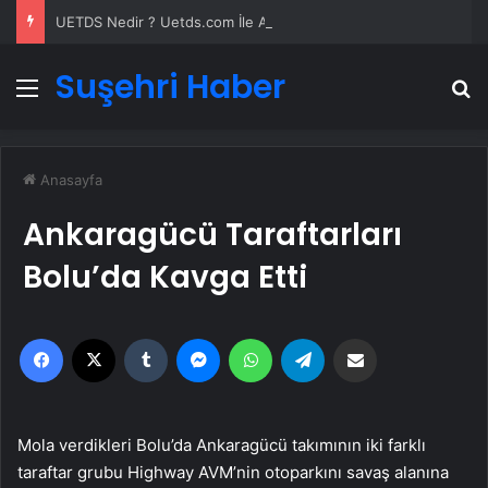
UETDS Nedir ? Uetds.com İle Akıllı Dijital Taşımacılık Yazılımı
Suşehri Haber
Menü
A
Anasayfa
Ankaragücü Taraftarları
Bolu’da Kavga Etti
Facebook
X
Tumblr
Messenger
WhatsApp
Telegram
Email'den paylaş
Mola verdikleri Bolu’da Ankaragücü takımının iki farklı
taraftar grubu Highway AVM’nin otoparkını savaş alanına