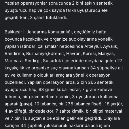
Yapılan operasyonlar sonucunda 2 bini aşkın sentetik
uyuşturucu hap ve çok sayıda farklı uyuşturucu ele
geçirilirken, 3 şahıs tutuklandı.
Balıkesir İl Jandarma Komutanlığı, geçtiğimiz hafta
boyunca kaçakçılık ve organize suç olaylarına yönelik
yapılan istihbari çalışmalar neticesinde Altıeylül, Ayvalık,
Bandırma, Burhaniye,Edremit, Havran, Karesi, Manyas,
Marmara, Sındırgı, Susurluk ilçelerinde meydana gelen 27
kaçakçılık ve organize suç olayına karışan 34 şüpheliye ait
ev ve kullanmış oldukları araçlara yönelik operasyon
düzenledi. Yapılan operasyonlarda, 2 bin 265 sentetik
uyuşturucu hap, 83 gram kubar esrar, 7 gram kenevir
tohumu, bir gram metamfetamin, 3 uyuşturucu kullanma
aparatı (payp), 10 tabanca, bir 236 tabanca fişeği, 18 şarjör,
4 av tüfeği, bir dedektör, 7 sahte kimlik, bir dijital materyal
ve 7 bin TL suçtan elde edilen gelir ele geçirildi. Olaylara
karışan 34 şüpheli yakalanarak haklarında adli işlem