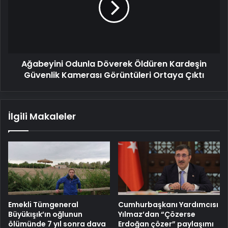
Kardeşin
Güvenlik
Kamerası
Görüntüleri
Ortaya
Ağabeyini Odunla Döverek Öldüren Kardeşin
Çıktı
Güvenlik Kamerası Görüntüleri Ortaya Çıktı
İlgili Makaleler
Emekli Tümgeneral
Cumhurbaşkanı Yardımcısı
Büyükışık’ın oğlunun
Yılmaz’dan “Çözerse
ölümünde 7 yıl sonra dava
Erdoğan çözer” paylaşımı