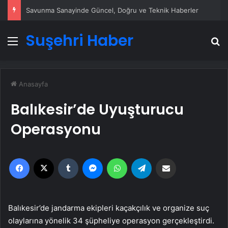
Doğal Güzelliğin Bilimi: Cilt, Saç ve Kirpiklerde Etkili Sonuçlar
Suşehri Haber
Menü
A
Anasayfa
Balıkesir’de Uyuşturucu
Operasyonu
Facebook
X
Tumblr
Messenger
WhatsApp
Telegram
Email'den paylaş
Balıkesir’de jandarma ekipleri kaçakçılık ve organize suç
olaylarına yönelik 34 şüpheliye operasyon gerçekleştirdi.