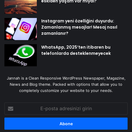
eskiden yaşam var mıydı?
Instagram yeni özelliğini duyurdu:
Zamanlanmış mesajlar! Mesaj nasıl
zamanlanır?
WhatsApp, 2025’ten itibaren bu
telefonlarda desteklenmeyecek
Jannah is a Clean Responsive WordPress Newspaper, Magazine,
News and Blog theme. Packed with options that allow you to
completely customize your website to your needs.
E-
posta
adresinizi
girin