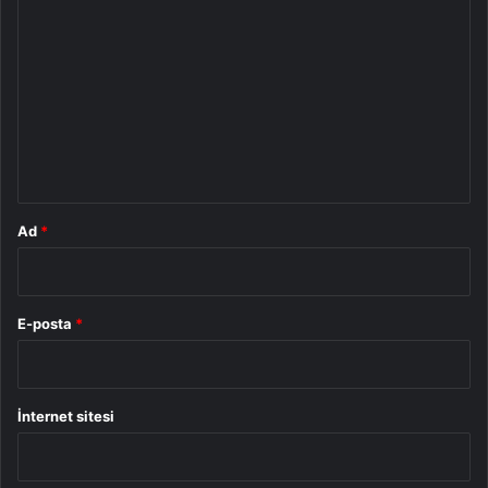
o
r
u
m
*
Ad
*
E-posta
*
İnternet sitesi