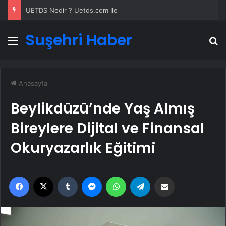
UETDS Nedir ? Uetds.com İle Akıllı Dijital Taşımacılık Yazılımı
Suşehri Haber
Menü
A
Anasayfa
Beylikdüzü’nde Yaş Almış
Bireylere Dijital ve Finansal
Okuryazarlık Eğitimi
Facebook
X
Tumblr
Messenger
WhatsApp
Telegram
Email'den paylaş