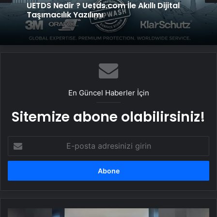
UETDS Nedir ? Uetds.com İle Akıllı Dijital
Taşımacılık Yazılımı
En Güncel Haberler İçin
Sitemize abone olabilirsiniz!
E-
posta
adresinizi
girin
Gençlerden