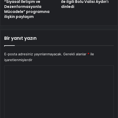
“Siyasal İletişim ve
ile ilgili Bolu Valisi Aydın’ı
Dezenformasyonla
dinledi
Mücadele” programına
ilişkin paylaşım
Bir yanıt yazın
E-posta adresiniz yayınlanmayacak.
Gerekli alanlar
*
ile
işaretlenmişlerdir
Y
o
r
u
m
*