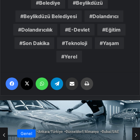
Belediye
Beylikdüzü
Beylikdüzü Belediyesi
Dolandırıcı
Dolandırıcılık
E-Devlet
Eğitim
Son Dakika
Teknoloji
Yaşam
Yerel
Facebook
X
WhatsApp
Telegram
Email'den paylaş
Yaz
Genel