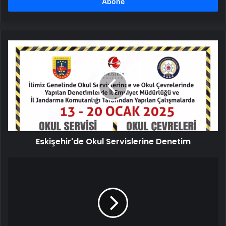
girin
Eskişehir'de
Okul
Servislerine
Denetim
Eskişehir'de Okul Servislerine Denetim
Karabük'te
Abart
Egzozlu
Araçlar
Men
Edildi