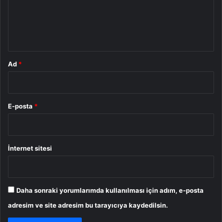
u
m
*
Ad
*
E-posta
*
İnternet sitesi
Daha sonraki yorumlarımda kullanılması için adım, e-posta
adresim ve site adresim bu tarayıcıya kaydedilsin.