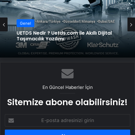
Genel
UETDS Nedir ? Uetds.com İle Akıllı Dijital
Taşımacılık Yazılımı
En Güncel Haberler İçin
Sitemize abone olabilirsiniz!
E-
posta
adresinizi