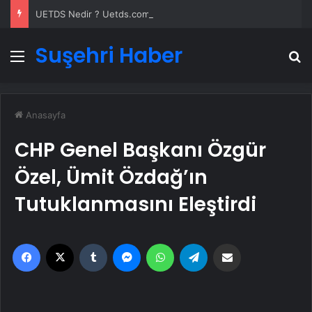
UETDS Nedir ? Uetds.com İle Akıllı Dijital Taşımacılık Yazılımı
Suşehri Haber
Menü
A
Anasayfa
CHP Genel Başkanı Özgür
Özel, Ümit Özdağ’ın
Tutuklanmasını Eleştirdi
Facebook
X
Tumblr
Messenger
WhatsApp
Telegram
Email'den paylaş