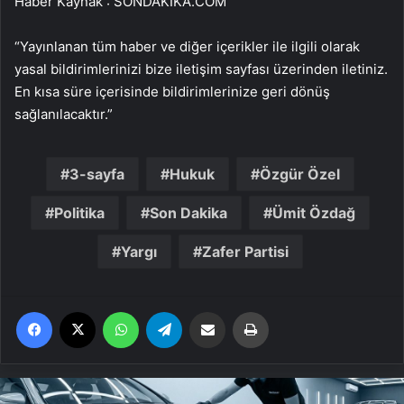
Haber Kaynak : SONDAKIKA.COM
“Yayınlanan tüm haber ve diğer içerikler ile ilgili olarak
yasal bildirimlerinizi bize iletişim sayfası üzerinden iletiniz.
En kısa süre içerisinde bildirimlerinize geri dönüş
sağlanılacaktır.”
3-sayfa
Hukuk
Özgür Özel
Politika
Son Dakika
Ümit Özdağ
Yargı
Zafer Partisi
Facebook
X
WhatsApp
Telegram
Email'den paylaş
Yaz