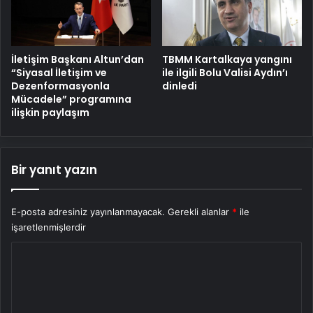
İletişim Başkanı Altun’dan
TBMM Kartalkaya yangını
“Siyasal İletişim ve
ile ilgili Bolu Valisi Aydın’ı
Dezenformasyonla
dinledi
Mücadele” programına
ilişkin paylaşım
Bir yanıt yazın
E-posta adresiniz yayınlanmayacak.
Gerekli alanlar
*
ile
işaretlenmişlerdir
Y
o
r