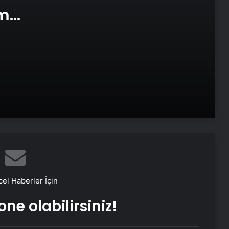
am
e Web
Datahost İle Güvenilir Sunucu
Hizmetleri
Baba ve 3 oğlu aynı suçtan
tutuklandı
Bozulmuş meze, et ve et ürünleri
kullanan restoran mühürlendi
Dışişleri Sözcüsü Keçeli: Kıbrıs Özel
Temsilcisi kararı AB’nin iç meselesi
el Haberler İçin
ne olabilirsiniz!
Dumandan zehirlenen karı-koca ölü
bulundu