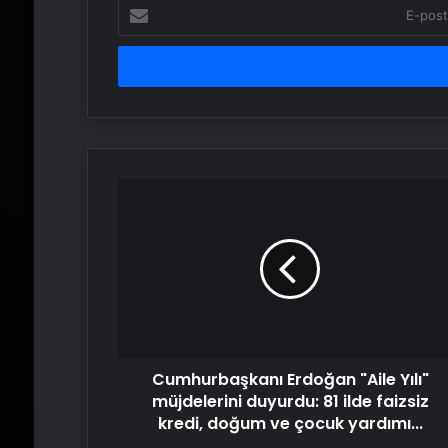
E-
posta
adresinizi
girin
Cumhurbaşkanı
Erdoğan
"Aile
Yılı"
müjdelerini
duyurdu:
81
ilde
faizsiz
Cumhurbaşkanı Erdoğan "Aile Yılı"
kredi,
doğum
müjdelerini duyurdu: 81 ilde faizsiz
ve
kredi, doğum ve çocuk yardımı...
çocuk