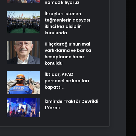
namaz kılıyoruz
İhraçları istenen
teğmenlerin dosyası
ikinci kez disiplin
kurulunda
Kılıçdaroğlu’nun mal
varlıklarına ve banka
hesaplarına haciz
konuldu
İktidar, AFAD
personeline kapıları
kapattı…
İzmir’de Traktör Devrildi:
1 Yaralı