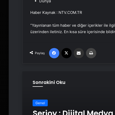
Dünya
Haber Kaynak : NTV.COM.TR
“Yayınlanan tüm haber ve diğer içerikler ile ilgil
üzerinden iletiniz. En kısa süre içerisinde bildi
Facebook
X
Email'den paylaş
Yaz
Paylaş
Sonrakini Oku
Genel
Serjoy : Dijital Medya