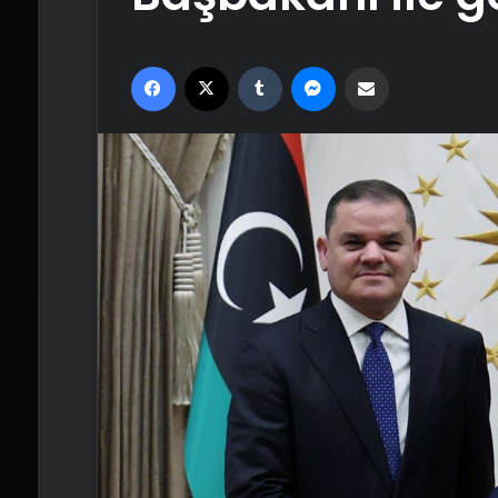
Facebook
X
Tumblr
Messenger
Email'den paylaş