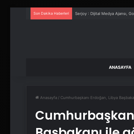
Son Dakika Haberleri
UETDS Nedir ? Uetds.com İle Akıll
ANASAYFA
Anasayfa
/
Cumhurbaşkanı Erdoğan, Libya Başbakan
Cumhurbaşkanı 
Başbakanı ile g