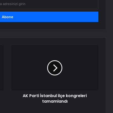
AK
Parti
İstanbul
ilçe
kongreleri
tamamlandı
AK Parti İstanbul ilçe kongreleri
tamamlandı