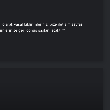
Serjoy : Dijital Medya Ajansı, Google
Reklam Ajansı, SEO Ajansı ve Web
Tasarım Ajansı
i olarak yasal bildirimlerinizi bize iletişim sayfası
rimlerinize geri dönüş sağlanılacaktır.”
UETDS Nedir ? Uetds.com İle Akıllı
Dijital Taşımacılık Yazılımı
Yeni Dünya Düzensizliği Çağında
Türk Dış Politikası ve Hakan Fidan
Faktörü
Savunma Sanayinde Güncel, Doğru
ve Teknik Haberler
Doğal Güzelliğin Bilimi: Cilt, Saç ve
Kirpiklerde Etkili Sonuçlar