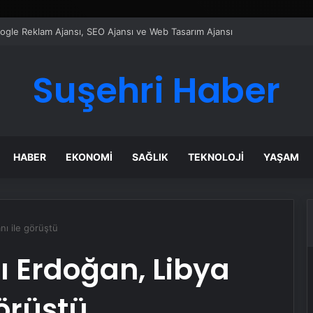
ı Dijital Taşımacılık Yazılımı
Suşehri Haber
HABER
EKONOMI
SAĞLIK
TEKNOLOJI
YAŞAM
ı ile görüştü
Erdoğan, Libya
örüştü