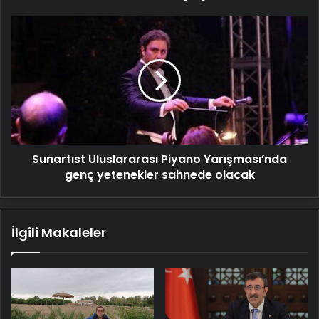
Sunartıst
Uluslararası
Piyano
Yarışması’nda
genç
yetenekler
sahnede
olacak
Sunartıst Uluslararası Piyano Yarışması’nda
genç yetenekler sahnede olacak
İlgili Makaleler