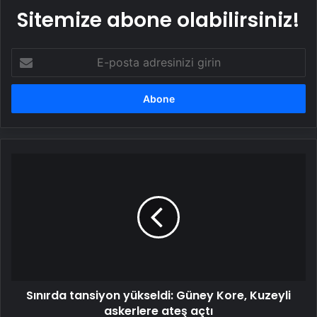
Sitemize abone olabilirsiniz!
E-
posta
adresinizi
girin
Sınırda
tansiyon
yükseldi:
Güney
Kore,
Kuzeyli
askerlere
ateş
açtı
Sınırda tansiyon yükseldi: Güney Kore, Kuzeyli
askerlere ateş açtı