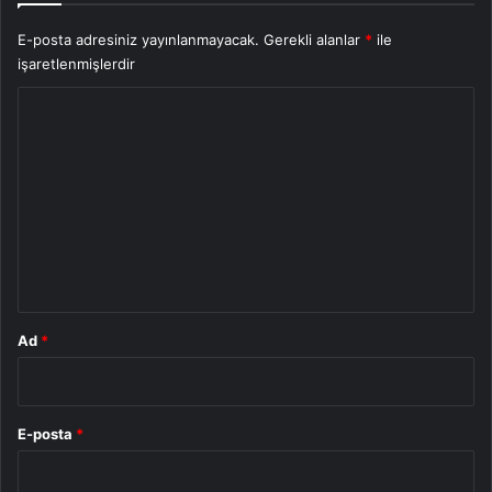
E-posta adresiniz yayınlanmayacak.
Gerekli alanlar
*
ile
işaretlenmişlerdir
Y
o
r
u
m
*
Ad
*
E-posta
*