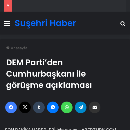
Suşehri Haber
Menü
A
Anasayfa
DEM Parti’den
Cumhurbaşkanı ile
görüşme açıklaması
Facebook
X
Tumblr
Messenger
WhatsApp
Telegram
Email'den paylaş
SON DAKİKA HABERLERİ için ayrıca HABERTURK.COM