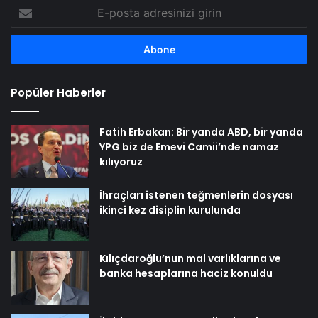
E-
posta
adresinizi
girin
Popüler Haberler
Fatih Erbakan: Bir yanda ABD, bir yanda
YPG biz de Emevi Camii’nde namaz
kılıyoruz
İhraçları istenen teğmenlerin dosyası
ikinci kez disiplin kurulunda
Kılıçdaroğlu’nun mal varlıklarına ve
banka hesaplarına haciz konuldu