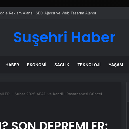
ı Dijital Taşımacılık Yazılımı
Suşehri Haber
HABER
EKONOMI
SAĞLIK
TEKNOLOJI
YAŞAM
R: 1 Şubat 2025 AFAD ve Kandilli Rasathanesi Güncel
? SON DEPREMLER: