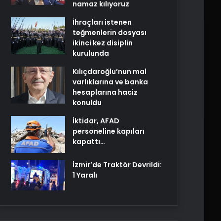
namaz kılıyoruz
İhraçları istenen
teğmenlerin dosyası
ikinci kez disiplin
kurulunda
Kılıçdaroğlu’nun mal
varlıklarına ve banka
hesaplarına haciz
konuldu
İktidar, AFAD
personeline kapıları
kapattı…
İzmir’de Traktör Devrildi:
1 Yaralı