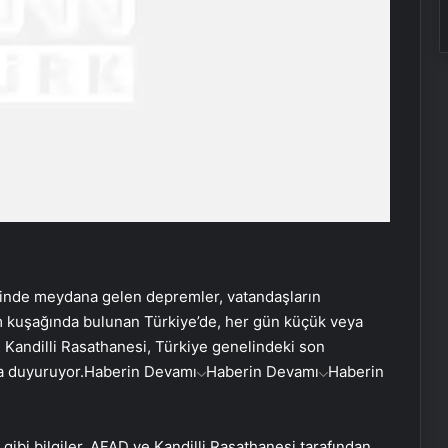
erinde meydana gelen depremler, vatandaşların
kuşağında bulunan Türkiye’de, her gün küçük veya
e Kandilli Rasathanesi, Türkiye genelindeki son
a duyuruyor.
Haberin Devamı
Haberin Devamı
Haberin
ibi bilgiler, AFAD ve Kandilli Rasathanesi tarafından