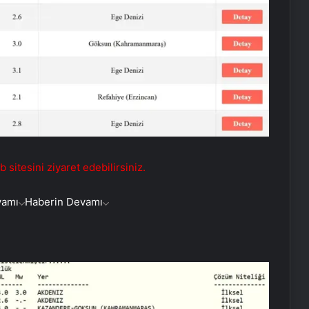
sitesini ziyaret edebilirsiniz.
vamı
Haberin Devamı