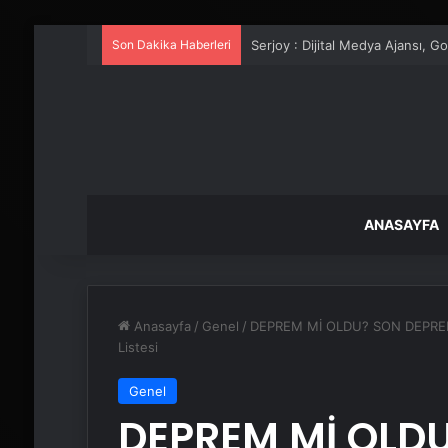
Son Dakika Haberleri
UETDS Nedir ? Uetds.com İle Akıll
ANASAYFA
Anasayfa
/
Genel
/
DEPREM Mİ OLDU? SON DEPREMLE
Listesi
Genel
DEPREM Mİ OLDU