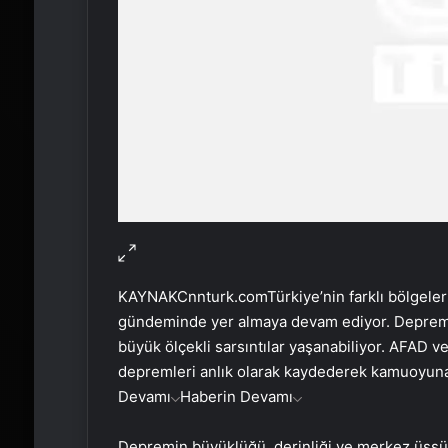
KAYNAK
Cnnturk.com
Türkiye’nin farklı bölgel
gündeminde yer almaya devam ediyor. Deprem 
büyük ölçekli sarsıntılar yaşanabiliyor. AFAD v
depremleri anlık olarak kaydederek kamuoyun
Devamı
Haberin Devamı
Depremin büyüklüğü, derinliği ve merkez üssü g