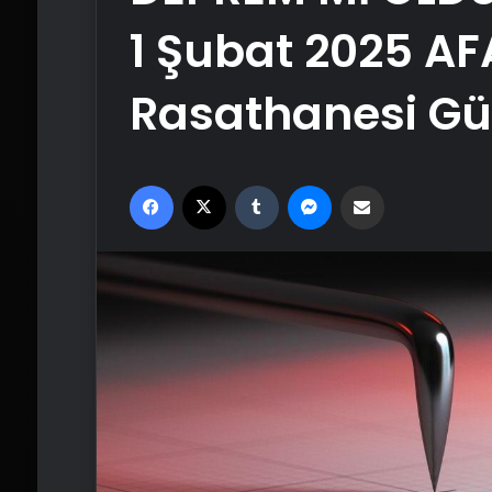
1 Şubat 2025 AF
Rasathanesi Gün
Facebook
X
Tumblr
Messenger
Email'den paylaş