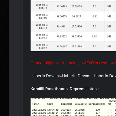
Güncel bilgilere erişmek için AFAD’ın resmi web 
Haberin Devamı
Haberin Devamı
Haberin De
Kandilli Rasathanesi Deprem Listesi: