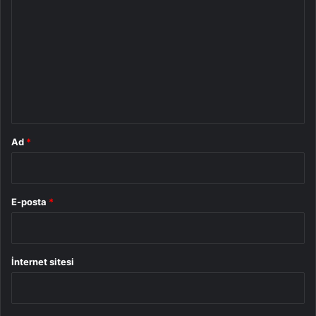
o
r
u
m
*
Ad
*
E-posta
*
İnternet sitesi