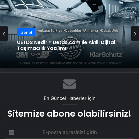
Genel
UETDS Nedir ? Uetds.com İle Akıllı Dijital
Taşımacılık Yazılımı
En Güncel Haberler İçin
Sitemize abone olabilirsiniz!
E-
posta