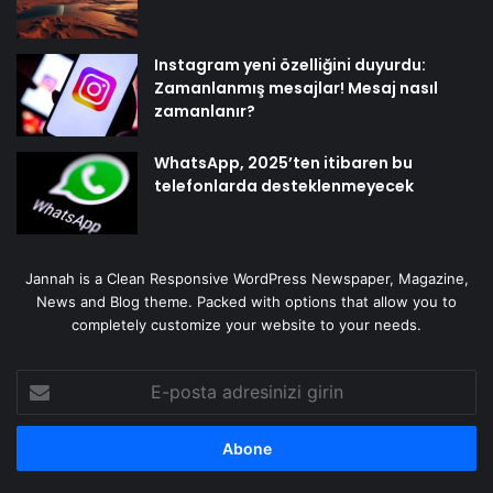
Instagram yeni özelliğini duyurdu:
Zamanlanmış mesajlar! Mesaj nasıl
zamanlanır?
WhatsApp, 2025’ten itibaren bu
telefonlarda desteklenmeyecek
Jannah is a Clean Responsive WordPress Newspaper, Magazine,
News and Blog theme. Packed with options that allow you to
completely customize your website to your needs.
E-
posta
adresinizi
girin