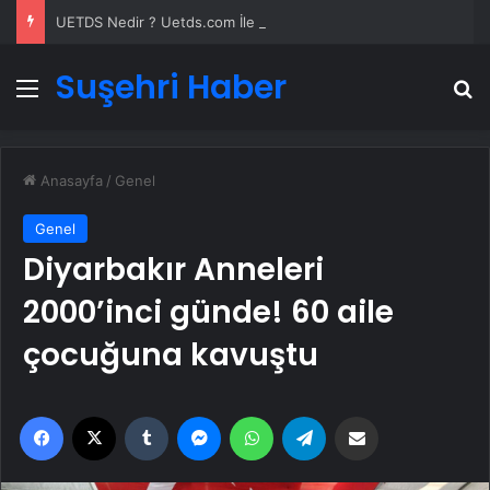
UETDS Nedir ? Uetds.com İle Akıllı Dijital Taşımacılık Yazılımı
Suşehri Haber
Menü
A
Anasayfa
/
Genel
Genel
Diyarbakır Anneleri
2000’inci günde! 60 aile
çocuğuna kavuştu
Facebook
X
Tumblr
Messenger
WhatsApp
Telegram
Email'den paylaş