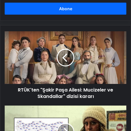
adresinizi
girin
RTÜK'ten
"Şakir
Paşa
Ailesi:
Mucizeler
ve
Skandallar"
dizisi
kararı
RTÜK'ten "Şakir Paşa Ailesi: Mucizeler ve
Skandallar" dizisi kararı
Meteoroloji'den
kritik
uyarı!
İstanbul