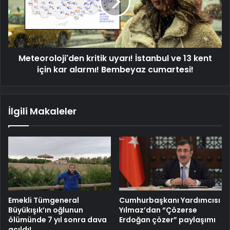
ve
13
kent
için
kar
Meteoroloji'den kritik uyarı! İstanbul ve 13 kent
alarmı!
Bembeyaz
için kar alarmı! Bembeyaz cumartesi!
cumartesi!
İlgili Makaleler
Emekli Tümgeneral
Cumhurbaşkanı Yardımcısı
Büyükışık’ın oğlunun
Yılmaz’dan “Çözerse
ölümünde 7 yıl sonra dava
Erdoğan çözer” paylaşımı
açıldı!