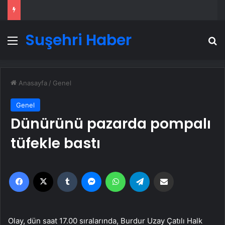
Suşehri Haber
Menü
A
Anasayfa
/
Genel
Genel
Dünürünü pazarda pompalı
tüfekle bastı
Facebook
X
Tumblr
Messenger
WhatsApp
Telegram
Email'den paylaş
Olay, dün saat 17.00 sıralarında, Burdur Uzay Çatılı Halk