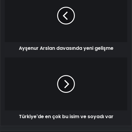
davasında
yeni
gelişme
Ayşenur Arslan davasında yeni gelişme
Türkiye'de
en
çok
bu
isim
ve
soyadı
var
Türkiye'de en çok bu isim ve soyadı var