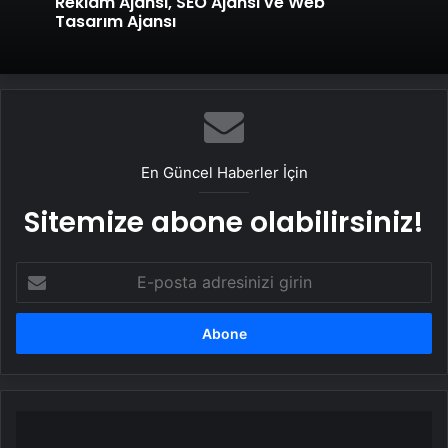
Reklam Ajansı, SEO Ajansı ve Web
Tasarım Ajansı
En Güncel Haberler İçin
Sitemize abone olabilirsiniz!
E-
posta
adresinizi
girin
Ayşenur
Arslan