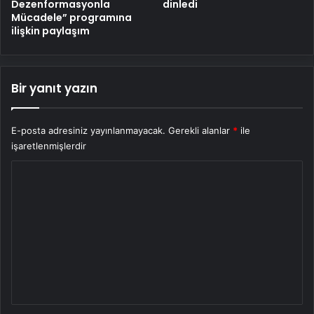
Dezenformasyonla
dinledi
Mücadele” programına
ilişkin paylaşım
Bir yanıt yazın
E-posta adresiniz yayınlanmayacak.
Gerekli alanlar
*
ile
işaretlenmişlerdir
Y
o
r
u
m
*