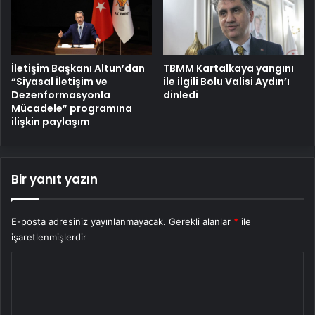
İletişim Başkanı Altun’dan
TBMM Kartalkaya yangını
“Siyasal İletişim ve
ile ilgili Bolu Valisi Aydın’ı
Dezenformasyonla
dinledi
Mücadele” programına
ilişkin paylaşım
Bir yanıt yazın
E-posta adresiniz yayınlanmayacak.
Gerekli alanlar
*
ile
işaretlenmişlerdir
Y
o
r