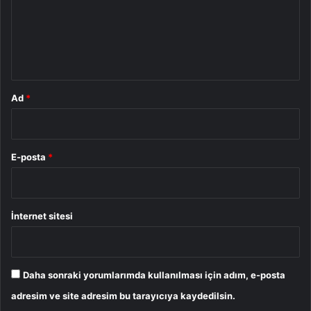
u
m
*
Ad
*
E-posta
*
İnternet sitesi
Daha sonraki yorumlarımda kullanılması için adım, e-posta
adresim ve site adresim bu tarayıcıya kaydedilsin.