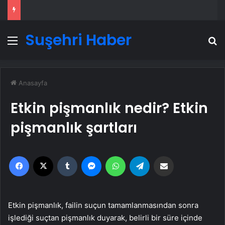
Suşehri Haber
Menü
A
Anasayfa
Etkin pişmanlık nedir? Etkin
pişmanlık şartları
Facebook
X
Tumblr
Messenger
WhatsApp
Telegram
Email'den paylaş
Etkin pişmanlık, failin suçun tamamlanmasından sonra
işlediği suçtan pişmanlık duyarak, belirli bir süre içinde