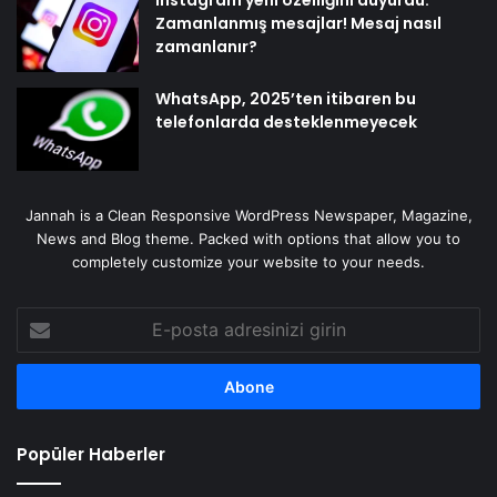
Zamanlanmış mesajlar! Mesaj nasıl
zamanlanır?
WhatsApp, 2025’ten itibaren bu
telefonlarda desteklenmeyecek
Jannah is a Clean Responsive WordPress Newspaper, Magazine,
News and Blog theme. Packed with options that allow you to
completely customize your website to your needs.
E-
posta
adresinizi
girin
Popüler Haberler