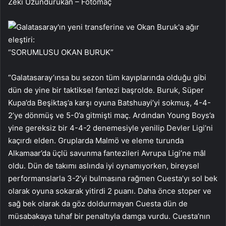
Zeki Uzundurukan – Fotomaç
“SORUMLUSU OKAN BURUK”
“Galatasaray’ınsa bu sezon tüm kayıplarında olduğu gibi
dün de yine bir taktiksel fantezi başrolde. Buruk, Süper
Kupa’da Beşiktaş’a karşı oyuna Batshuayi’yi sokmuş, 4-4-
2’ye dönmüş ve 5-0’a gitmişti maç. Ardından Young Boys’a
yine gereksiz bir 4-4-2 denemesiyle yenilip Devler Ligi’ni
kaçırdı elden. Gruplarda Malmö ve eleme turunda
Alkamaar’da üçlü savunma fantezileri Avrupa Ligi’ne mâl
oldu. Dün de takımı aslında iyi oynamıyorken, bireysel
performanslarla 3-2’yi bulmasına rağmen Cuesta’yı sol bek
olarak oyuna sokarak yitirdi 2 puanı. Daha önce stoper ve
sağ bek olarak da göz doldurmayan Cuesta dün de
müsabakaya tuhaf bir penaltıyla damga vurdu. Cuesta’nın