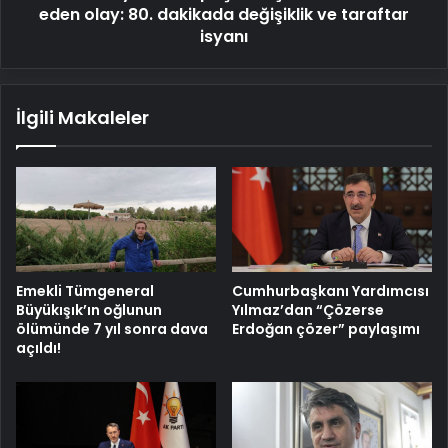
değişiklik
eden olay: 80. dakikada değişiklik ve taraftar
ve
isyanı
taraftar
isyanı
İlgili Makaleler
Emekli Tümgeneral
Cumhurbaşkanı Yardımcısı
Büyükışık’ın oğlunun
Yılmaz’dan “Çözerse
ölümünde 7 yıl sonra dava
Erdoğan çözer” paylaşımı
açıldı!