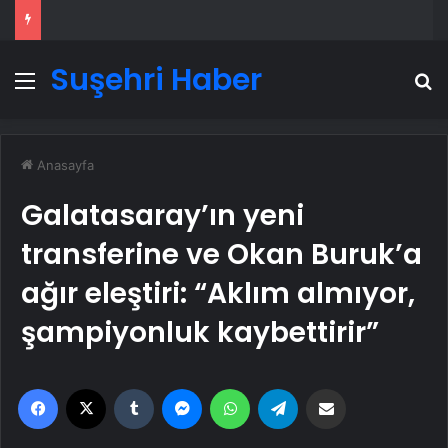
Suşehri Haber
Menü
A
Anasayfa
Galatasaray’ın yeni
transferine ve Okan Buruk’a
ağır eleştiri: “Aklım almıyor,
şampiyonluk kaybettirir”
Facebook
X
Tumblr
Messenger
WhatsApp
Telegram
Email'den paylaş