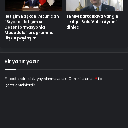
İletişim Başkanı Altun’dan
TBMM Kartalkaya yangını
“Siyasal İletişim ve
ile ilgili Bolu Valisi Aydın’ı
Dezenformasyonla
dinledi
Mücadele” programına
ilişkin paylaşım
Bir yanıt yazın
E-posta adresiniz yayınlanmayacak.
Gerekli alanlar
*
ile
işaretlenmişlerdir
Y
o
r
u