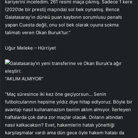
kariyerini inceledim. 261 resmi maça çıkmış. Sadece 1 kere
(2020’de bir prestij maçında) sol bek oynamış. Bence
Galatasaray’ın dünkü puan kaybının sorumlusu penaltı
yapan Cuesta değil, onu sol bek olarak oyuna sokma
talimatı veren Okan Buruk’tur.”
Uğur Meleke – Hürriyet
“AKLIM ALMIYOR”
“Maç süresince iki kez öne geçiyorsun… Senin
futbolcularının hepsine yıldız diye hitap ediyoruz. Böyle bir
avantajı nasıl kullanamazsın benim aklım almıyor. İlerleyen
haftalarda çok daha zor maçlar olacak. Onların altından
nasıl kalkacaksın? Evet, hakemlerin hatalı yönettiği
karşılaşmalar vardı ama dün gece öyle hakem hatası da