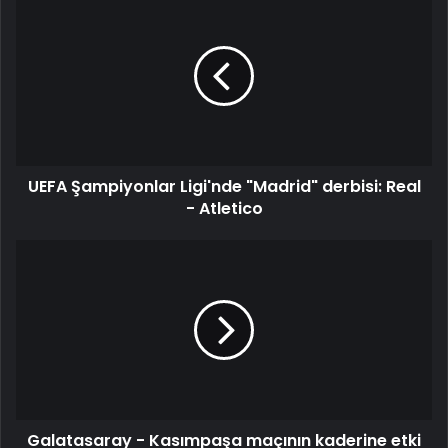
Şampiyonlar
Ligi'nde
"Madrid"
derbisi:
Real
-
Atletico
UEFA Şampiyonlar Ligi'nde "Madrid" derbisi: Real
- Atletico
Galatasaray
-
Kasımpaşa
maçının
kaderine
etki
eden
olay:
80.
Galatasaray - Kasımpaşa maçının kaderine etki
dakikada