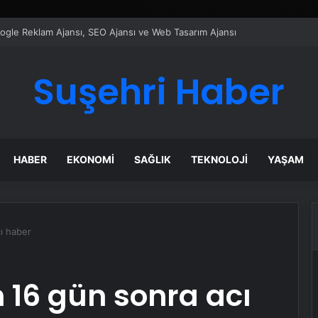
ı Dijital Taşımacılık Yazılımı
Suşehri Haber
HABER
EKONOMI
SAĞLIK
TEKNOLOJI
YAŞAM
ı haber
 16 gün sonra acı