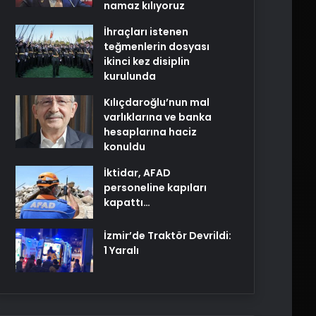
namaz kılıyoruz
İhraçları istenen
teğmenlerin dosyası
ikinci kez disiplin
kurulunda
Kılıçdaroğlu’nun mal
varlıklarına ve banka
hesaplarına haciz
konuldu
İktidar, AFAD
personeline kapıları
kapattı…
İzmir’de Traktör Devrildi:
1 Yaralı