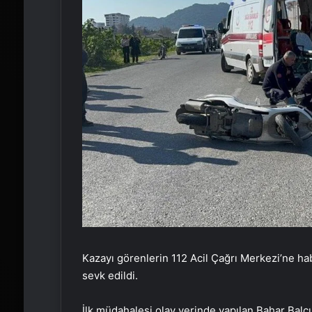
Kazayı görenlerin 112 Acil Çağrı Merkezi’ne hab
sevk edildi.
İlk müdahalesi olay yerinde yapılan Bahar Balcı