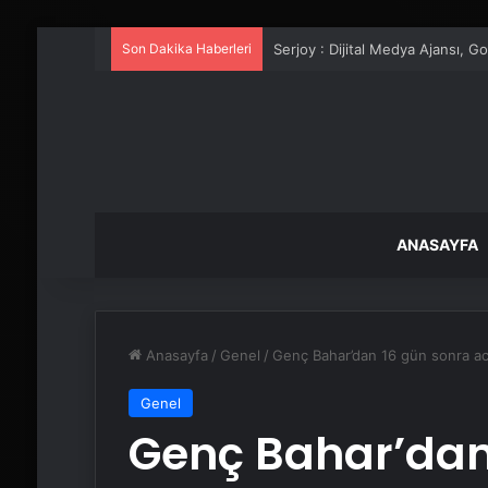
Son Dakika Haberleri
UETDS Nedir ? Uetds.com İle Akıll
ANASAYFA
Anasayfa
/
Genel
/
Genç Bahar’dan 16 gün sonra ac
Genel
Genç Bahar’dan