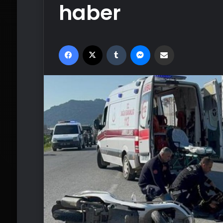
haber
Facebook
X
Tumblr
Messenger
Email'den paylaş