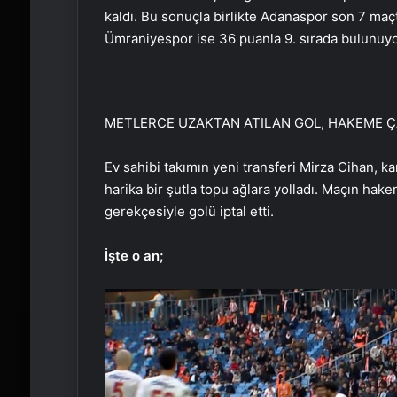
kaldı. Bu sonuçla birlikte Adanaspor son 7 maç
Ümraniyespor ise 36 puanla 9. sırada bulunuyo
METLERCE UZAKTAN ATILAN GOL, HAKEME Ç
Ev sahibi takımın yeni transferi Mirza Cihan, k
harika bir şutla topu ağlara yolladı. Maçın hak
gerekçesiyle golü iptal etti.
İşte o an;