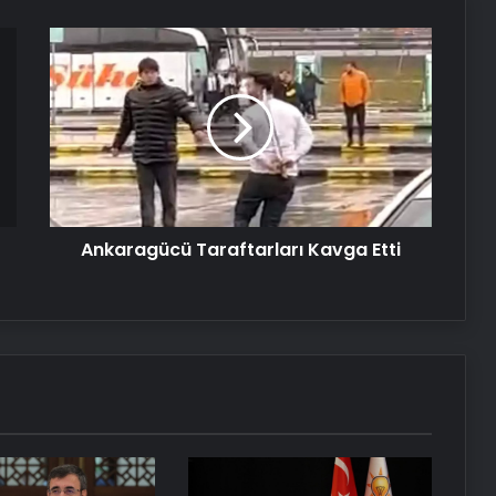
Temsilcisi kararı AB’nin iç meselesi
Ankaragücü
Taraftarları
Kavga
Dumandan zehirlenen karı-koca ölü
bulundu
Etti
Serjoy : Dijital Medya Ajansı, Google
Reklam Ajansı, SEO Ajansı ve Web
Tasarım Ajansı
Ankaragücü Taraftarları Kavga Etti
UETDS Nedir ? Uetds.com İle Akıllı
Dijital Taşımacılık Yazılımı
Yeni Dünya Düzensizliği Çağında
Türk Dış Politikası ve Hakan Fidan
Faktörü
Savunma Sanayinde Güncel, Doğru