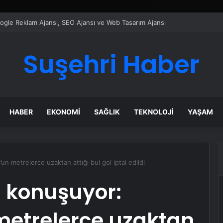
ı Dijital Taşımacılık Yazılımı
Suşehri Haber
HABER
EKONOMI
SAĞLIK
TEKNOLOJI
YAŞAM
 metrelerce uzaktan attığı bul gol iptal edildi
i konuşuyor:
etrelerce uzaktan