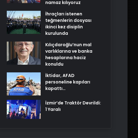
namaz kılıyoruz
İhraçları istenen
teğmenlerin dosyası
ikinci kez disiplin
kurulunda
Kılıçdaroğlu’nun mal
varlıklarına ve banka
hesaplarına haciz
konuldu
İktidar, AFAD
personeline kapıları
kapattı…
İzmir’de Traktör Devrildi:
1 Yaralı