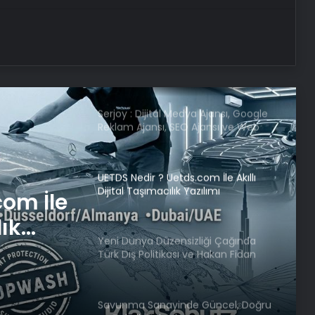
Temsilcisi kararı AB’nin iç meselesi
Dumandan zehirlenen karı-koca ölü
bulundu
Serjoy : Dijital Medya Ajansı, Google
Reklam Ajansı, SEO Ajansı ve Web
Tasarım Ajansı
UETDS Nedir ? Uetds.com İle Akıllı
Dijital Taşımacılık Yazılımı
com İle
lık
Yeni Dünya Düzensizliği Çağında
Türk Dış Politikası ve Hakan Fidan
Faktörü
Savunma Sanayinde Güncel, Doğru