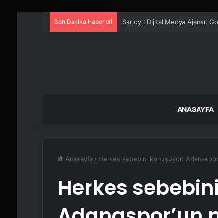
Son Dakika Haberleri
UETDS Nedir ? Uetds.com İle Akıll
ANASAYFA
Anasayfa
/
Herkes sebebini konuşuyor: Adanaspor’un
Herkes sebebin
Adanaspor’un m