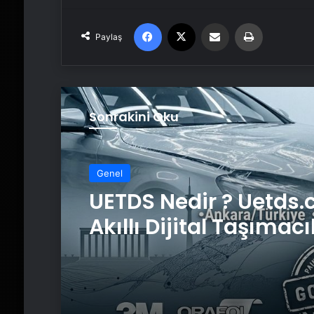
Facebook
X
Email'den paylaş
Yaz
Paylaş
Sonrakini Oku
Genel
UETDS Nedir ? Uetds.
Akıllı Dijital Taşımacı
Yazılımı