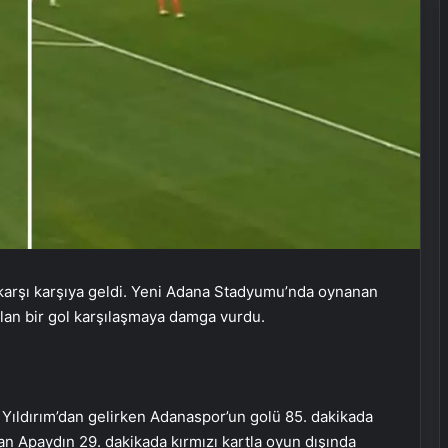
e karşı karşıya geldi. Yeni Adana Stadyumu’nda oynanan
olan bir gol karşılaşmaya damga vurdu.
Yıldırım’dan gelirken Adanaspor’un golü 85. dakikada
n Apaydın 29. dakikada kırmızı kartla oyun dışında