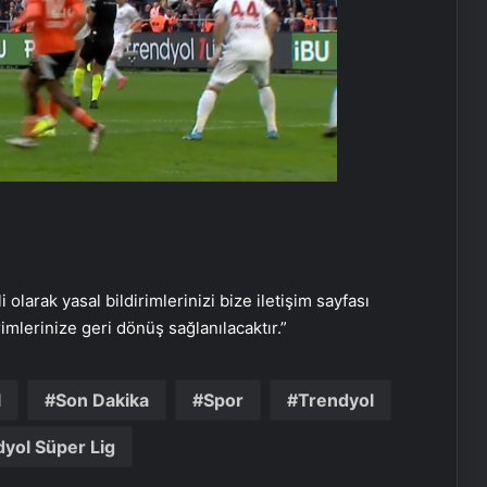
Datahost İle Güvenilir Sunucu
Hizmetleri
Baba ve 3 oğlu aynı suçtan
tutuklandı
i olarak yasal bildirimlerinizi bize iletişim sayfası
rimlerinize geri dönüş sağlanılacaktır.”
Bozulmuş meze, et ve et ürünleri
kullanan restoran mühürlendi
l
Son Dakika
Spor
Trendyol
yol Süper Lig
Dışişleri Sözcüsü Keçeli: Kıbrıs Özel