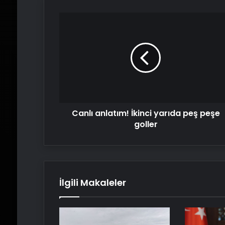
Canlı
anlatım!
İkinci
yarıda
peş
peşe
goller
Canlı anlatım! İkinci yarıda peş peşe
goller
İlgili Makaleler