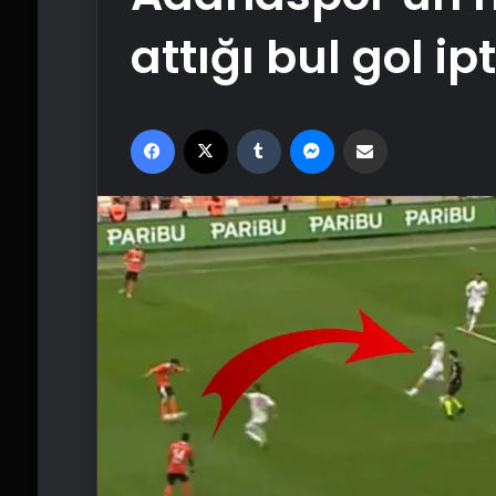
attığı bul gol ipt
Facebook
X
Tumblr
Messenger
Email'den paylaş