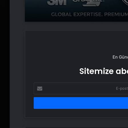
En Günc
Sitemize abo
E-
posta
adresinizi
girin