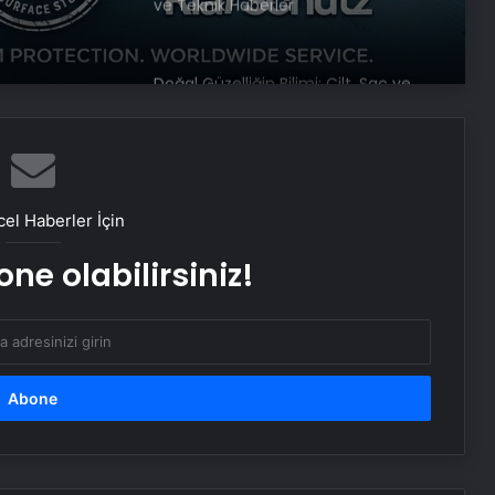
ve Teknik Haberler
Doğal Güzelliğin Bilimi: Cilt, Saç ve
Kirpiklerde Etkili Sonuçlar
Datahost İle Güvenilir Sunucu
Hizmetleri
el Haberler İçin
ne olabilirsiniz!
Baba ve 3 oğlu aynı suçtan
tutuklandı
Bozulmuş meze, et ve et ürünleri
kullanan restoran mühürlendi
Dışişleri Sözcüsü Keçeli: Kıbrıs Özel