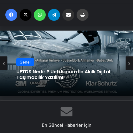
Facebook
X
WhatsApp
Telegram
Email'den paylaş
Yaz
Genel
UETDS Nedir ? Uetds.com İle Akıllı Dijital
Taşımacılık Yazılımı
En Güncel Haberler İçin