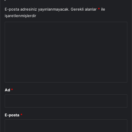
E-posta adresiniz yayınlanmayacak.
Gerekli alanlar
*
ile
işaretlenmişlerdir
Y
o
r
u
m
*
Ad
*
E-posta
*