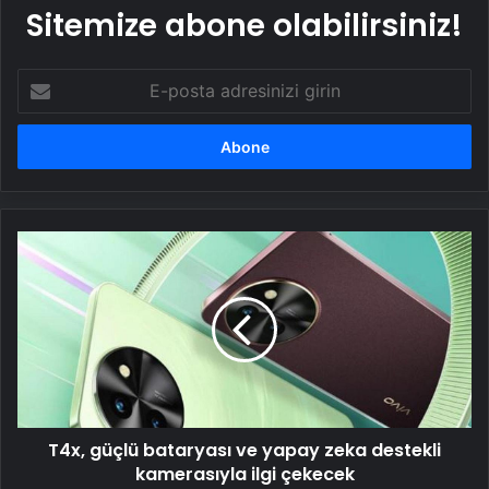
Sitemize abone olabilirsiniz!
E-
posta
adresinizi
girin
T4x,
güçlü
bataryası
ve
yapay
zeka
destekli
kamerasıyla
ilgi
T4x, güçlü bataryası ve yapay zeka destekli
çekecek
kamerasıyla ilgi çekecek