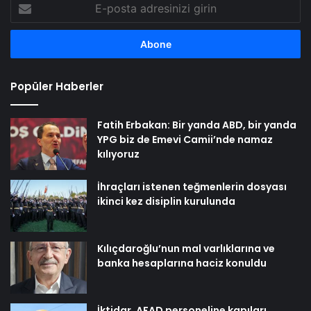
E-
posta
adresinizi
girin
Popüler Haberler
Fatih Erbakan: Bir yanda ABD, bir yanda
YPG biz de Emevi Camii’nde namaz
kılıyoruz
İhraçları istenen teğmenlerin dosyası
ikinci kez disiplin kurulunda
Kılıçdaroğlu’nun mal varlıklarına ve
banka hesaplarına haciz konuldu
İktidar, AFAD personeline kapıları