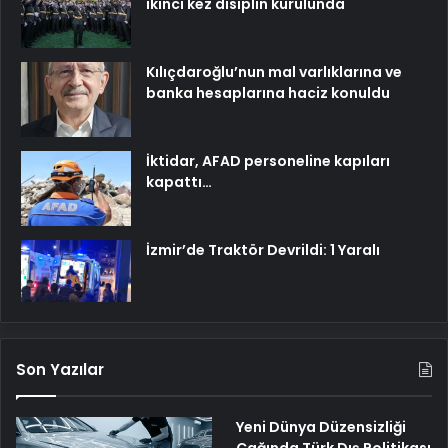
ikinci kez disiplin kurulunda
Kılıçdaroğlu’nun mal varlıklarına ve
banka hesaplarına haciz konuldu
İktidar, AFAD personeline kapıları
kapattı…
İzmir’de Traktör Devrildi: 1 Yaralı
Son Yazılar
Yeni Dünya Düzensizliği
Çağında Türk Dış Politikası