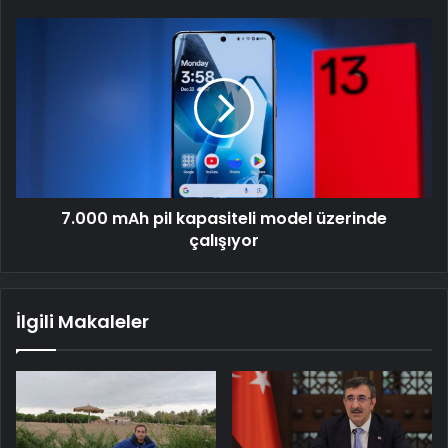
7.000
mAh
pil
kapasiteli
model
üzerinde
çalışıyor
7.000 mAh pil kapasiteli model üzerinde
çalışıyor
İlgili Makaleler