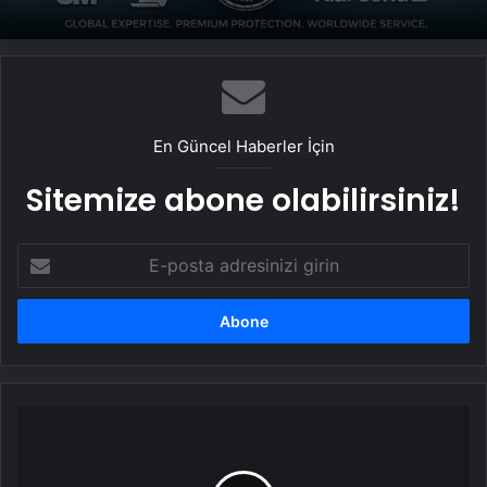
En Güncel Haberler İçin
Sitemize abone olabilirsiniz!
E-
posta
adresinizi
girin
Yarın
(12
Şubat)
İstanbul'da