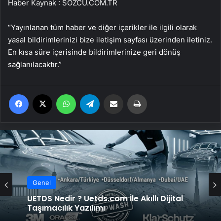
Haber Kaynak : SOZCU.COM.TR
“Yayınlanan tüm haber ve diğer içerikler ile ilgili olarak
yasal bildirimlerinizi bize iletişim sayfası üzerinden iletiniz.
En kısa süre içerisinde bildirimlerinize geri dönüş
sağlanılacaktır.”
Facebook
X
WhatsApp
Telegram
Email'den paylaş
Yaz
Genel
UETDS Nedir ? Uetds.com İle Akıllı Dijital
Taşımacılık Yazılımı