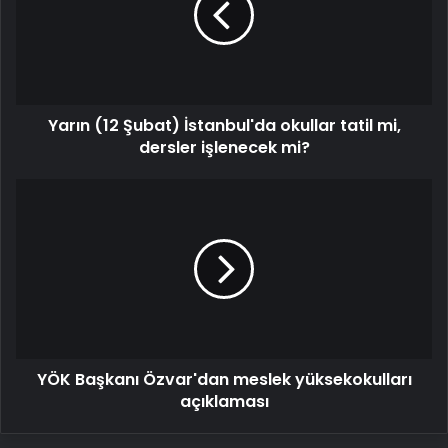
okullar
tatil
mi,
dersler
işlenecek
Yarın (12 Şubat) İstanbul'da okullar tatil mi,
mi?
dersler işlenecek mi?
YÖK
Başkanı
Özvar'dan
meslek
yüksekokulları
açıklaması
YÖK Başkanı Özvar'dan meslek yüksekokulları
açıklaması