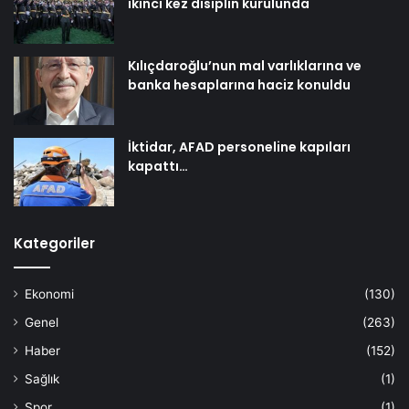
ikinci kez disiplin kurulunda
Kılıçdaroğlu’nun mal varlıklarına ve
banka hesaplarına haciz konuldu
İktidar, AFAD personeline kapıları
kapattı…
Kategoriler
Ekonomi
(130)
Genel
(263)
Haber
(152)
Sağlık
(1)
Spor
(1)