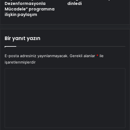
Dezenformasyonla
dinledi
Mücadele” programına
ilişkin paylaşım
Bir yanıt yazın
E-posta adresiniz yayınlanmayacak.
Gerekli alanlar
*
ile
işaretlenmişlerdir
Y
o
r
u
m
*