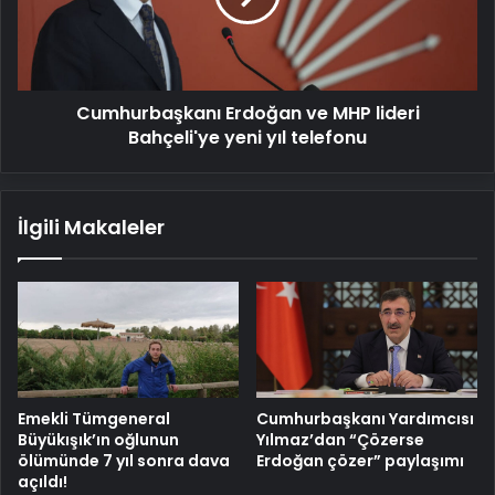
Bahçeli'ye
yeni
yıl
telefonu
Cumhurbaşkanı Erdoğan ve MHP lideri
Bahçeli'ye yeni yıl telefonu
İlgili Makaleler
Emekli Tümgeneral
Cumhurbaşkanı Yardımcısı
Büyükışık’ın oğlunun
Yılmaz’dan “Çözerse
ölümünde 7 yıl sonra dava
Erdoğan çözer” paylaşımı
açıldı!