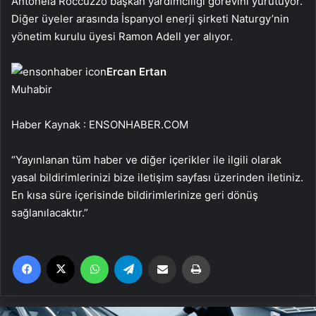
Antonela Roccuzzo başkan yardımcılığı görevini yürütüyor.
Diğer üyeler arasında İspanyol enerji şirketi Naturgy’nin
yönetim kurulu üyesi Ramon Adell yer alıyor.
Ercan Ertan
Muhabir
Haber Kaynak : ENSONHABER.COM
“Yayınlanan tüm haber ve diğer içerikler ile ilgili olarak
yasal bildirimlerinizi bize iletişim sayfası üzerinden iletiniz.
En kısa süre içerisinde bildirimlerinize geri dönüş
sağlanılacaktır.”
Facebook
X
WhatsApp
Telegram
Email'den paylaş
Yaz