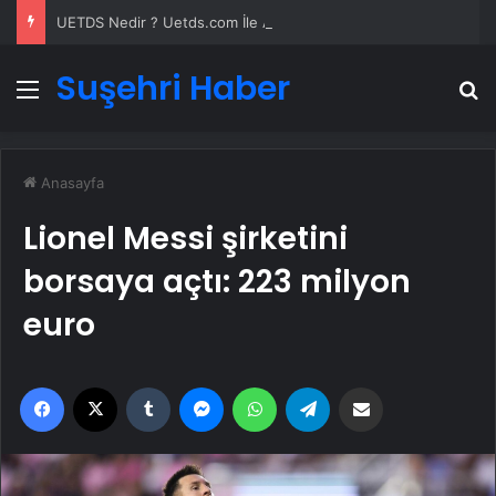
UETDS Nedir ? Uetds.com İle Akıllı Dijital Taşımacılık Yazılımı
Suşehri Haber
Menü
A
Anasayfa
Lionel Messi şirketini
borsaya açtı: 223 milyon
euro
Facebook
X
Tumblr
Messenger
WhatsApp
Telegram
Email'den paylaş