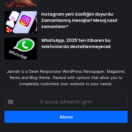
Instagram yeni özelliğini duyurdu:
Zamanlanmış mesajlar! Mesaj nasıl
zamanlanır?
WhatsApp, 2025’ten itibaren bu
telefonlarda desteklenmeyecek
Jannah is a Clean Responsive WordPress Newspaper, Magazine,
News and Blog theme. Packed with options that allow you to
completely customize your website to your needs.
E-
posta
adresinizi
girin