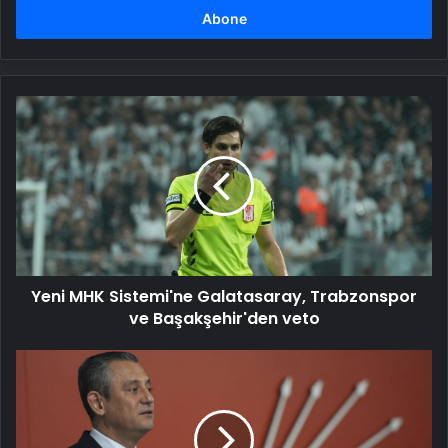
girin
Yeni
MHK
Sistemi'ne
Galatasaray,
Trabzonspor
ve
Başakşehir'den
veto
Yeni MHK Sistemi'ne Galatasaray, Trabzonspor
ve Başakşehir'den veto
Cumhurbaşkanı
Erdoğan
ve
MHP
lideri