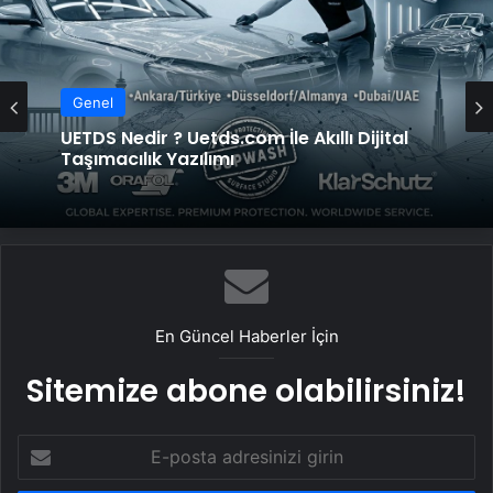
Genel
UETDS Nedir ? Uetds.com İle Akıllı Dijital
Taşımacılık Yazılımı
En Güncel Haberler İçin
Sitemize abone olabilirsiniz!
E-
posta
adresinizi