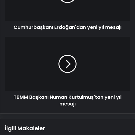
Cumhurbaşkanı Erdoğan'dan yeni yıl mesajı
TBMM
Başkanı
Numan
Kurtulmuş'tan
yeni
yıl
mesajı
TBMM Başkanı Numan Kurtulmuş'tan yeni yıl
mesajı
İlgili Makaleler