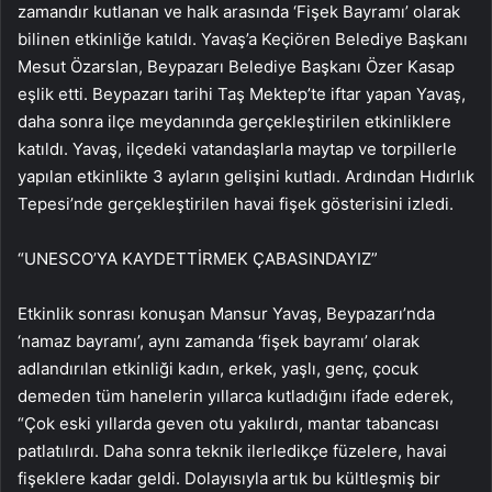
zamandır kutlanan ve halk arasında ‘Fişek Bayramı’ olarak
bilinen etkinliğe katıldı. Yavaş’a Keçiören Belediye Başkanı
Mesut Özarslan, Beypazarı Belediye Başkanı Özer Kasap
eşlik etti. Beypazarı tarihi Taş Mektep’te iftar yapan Yavaş,
daha sonra ilçe meydanında gerçekleştirilen etkinliklere
katıldı. Yavaş, ilçedeki vatandaşlarla maytap ve torpillerle
yapılan etkinlikte 3 ayların gelişini kutladı. Ardından Hıdırlık
Tepesi’nde gerçekleştirilen havai fişek gösterisini izledi.
“UNESCO’YA KAYDETTİRMEK ÇABASINDAYIZ”
Etkinlik sonrası konuşan Mansur Yavaş, Beypazarı’nda
‘namaz bayramı’, aynı zamanda ‘fişek bayramı’ olarak
adlandırılan etkinliği kadın, erkek, yaşlı, genç, çocuk
demeden tüm hanelerin yıllarca kutladığını ifade ederek,
“Çok eski yıllarda geven otu yakılırdı, mantar tabancası
patlatılırdı. Daha sonra teknik ilerledikçe füzelere, havai
fişeklere kadar geldi. Dolayısıyla artık bu kültleşmiş bir