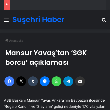
Suşehri Haber
Menü
A
Anasayfa
Mansur Yavaş’tan ‘SGK
borcu’ açıklaması
Facebook
X
Tumblr
Messenger
WhatsApp
Telegram
Email'den paylaş
ABB Başkanı Mansur Yavaş Ankara’nın Beypazarı ilçesinde
‘Regaip Kandili’ ve ‘3 ayların’ gelişi nedeniyle 170 yıla yakın