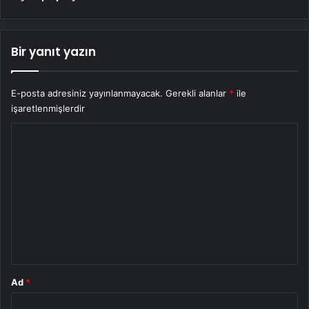
Bir yanıt yazın
E-posta adresiniz yayınlanmayacak.
Gerekli alanlar
*
ile
işaretlenmişlerdir
Y
o
r
u
m
*
Ad
*