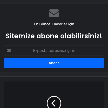
En Güncel Haberler İçin
Sitemize abone olabilirsiniz!
E-
posta
adresinizi
girin
Cumhurbaşkanı
Erdoğan'dan
yeni
yıl
mesajı