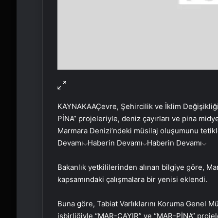
KAYNAK
AA
Çevre, Şehircilik ve İklim Değişikl
PİNA” projeleriyle, deniz çayırları ve pina midy
Marmara Denizi’ndeki müsilaj oluşumunu tetikle
Devamı
Haberin Devamı
Haberin Devamı
Bakanlık yetkililerinden alınan bilgiye göre, M
kapsamındaki çalışmalara bir yenisi eklendi.
Buna göre, Tabiat Varlıklarını Koruma Genel M
işbirliğiyle “MAR-ÇAYIR” ve “MAR-PİNA” projele