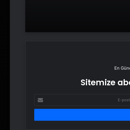
En Günc
Sitemize abo
E-
posta
adresinizi
girin