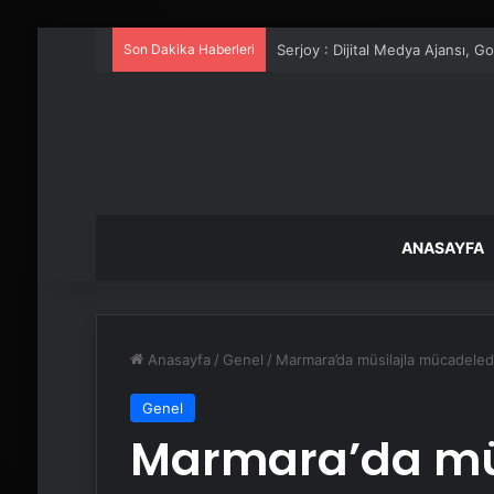
Son Dakika Haberleri
UETDS Nedir ? Uetds.com İle Akıll
ANASAYFA
Anasayfa
/
Genel
/
Marmara’da müsilajla mücadele
Genel
Marmara’da müs