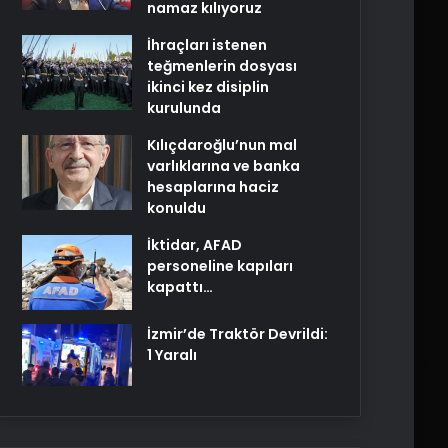
namaz kılıyoruz
İhraçları istenen
teğmenlerin dosyası
ikinci kez disiplin
kurulunda
Kılıçdaroğlu’nun mal
varlıklarına ve banka
hesaplarına haciz
konuldu
İktidar, AFAD
personeline kapıları
kapattı…
İzmir’de Traktör Devrildi:
1 Yaralı