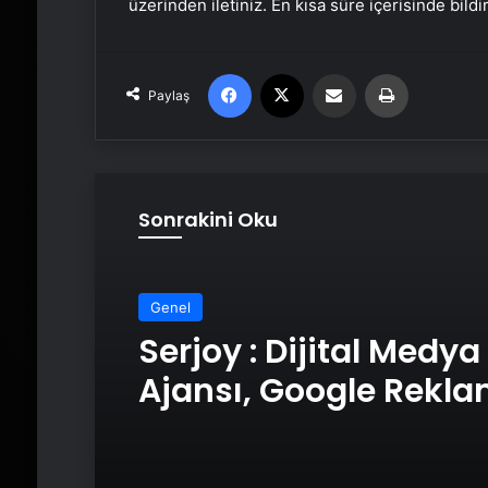
üzerinden iletiniz. En kısa süre içerisinde bildi
Facebook
X
Email'den paylaş
Yaz
Paylaş
Sonrakini Oku
Genel
Serjoy : Dijital Medya
Ajansı, Google Rekl
Ajansı, SEO Ajansı v
Tasarım Ajansı