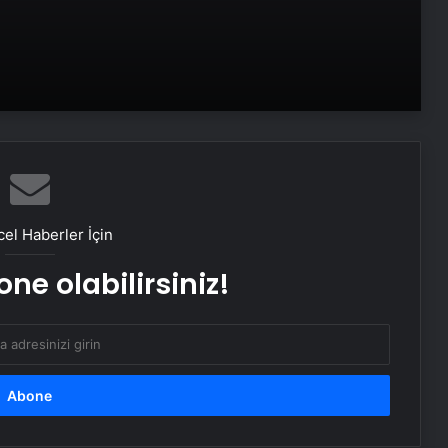
Baba ve 3 oğlu aynı suçtan
tutuklandı
Bozulmuş meze, et ve et ürünleri
kullanan restoran mühürlendi
Dışişleri Sözcüsü Keçeli: Kıbrıs Özel
Temsilcisi kararı AB’nin iç meselesi
el Haberler İçin
ne olabilirsiniz!
Dumandan zehirlenen karı-koca ölü
bulundu