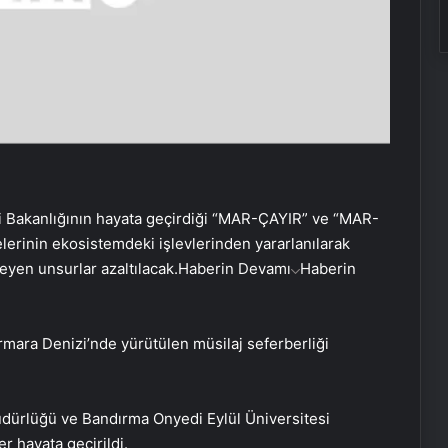
iği Bakanlığının hayata geçirdiği “MAR-ÇAYIR” ve “MAR-
elerinin ekosistemdeki işlevlerinden yararlanılarak
yen unsurlar azaltılacak.
Haberin Devamı
Haberin
armara Denizi’nde yürütülen müsilaj seferberliği
üdürlüğü ve Bandırma Onyedi Eylül Üniversitesi
r hayata geçirildi.