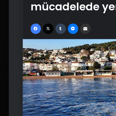
mücadelede ye
Facebook
X
Tumblr
Messenger
Email'den paylaş