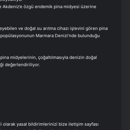
e Akdeniz’e özgü endemik pina midyesi üzerine
eyebilen ve doğal su arıtma cihazı işlevini gören pina
klı popülasyonunun Marmara Denizi’nde bulunduğu
ina midyelerinin, çoğaltılmasıyla denizin doğal
i değerlendiriliyor.
Serjoy : Dijital Medya Ajansı, Google
Reklam Ajansı, SEO Ajansı ve Web
Tasarım Ajansı
i olarak yasal bildirimlerinizi bize iletişim sayfası