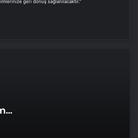
rimlerinize geri dönüş sağlanılacaktır.”
UETDS Nedir ? Uetds.com İle Akıllı
Dijital Taşımacılık Yazılımı
Yeni Dünya Düzensizliği Çağında
Türk Dış Politikası ve Hakan Fidan
Faktörü
Savunma Sanayinde Güncel, Doğru
ve Teknik Haberler
Doğal Güzelliğin Bilimi: Cilt, Saç ve
Kirpiklerde Etkili Sonuçlar
am
e Web
Datahost İle Güvenilir Sunucu
Hizmetleri