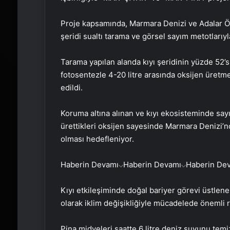
Proje kapsamında, Marmara Denizi ve Adalar Öz
şeridi sualtı tarama ve görsel sayım metotlarıyl
Tarama yapılan alanda kıyı şeridinin yüzde 52’si
fotosentezle 4-20 litre arasında oksijen üretme 
edildi.
Koruma altına alınan ve kıyı ekosisteminde sayıl
ürettikleri oksijen sayesinde Marmara Denizi
olması hedefleniyor.
Haberin Devamı
Haberin Devamı
Haberin De
Kıyı etkileşiminde doğal bariyer görevi üstlene
olarak iklim değişikliğiyle mücadelede önemli 
Pina midyeleri saatte 6 litre deniz suyunu temi