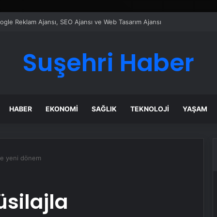
ı Dijital Taşımacılık Yazılımı
Suşehri Haber
HABER
EKONOMI
SAĞLIK
TEKNOLOJI
YAŞAM
de yeni dönem
ilajla