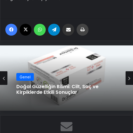
Facebook
X
WhatsApp
Telegram
Email'den paylaş
Yaz
Genel
Genel
Datahost İle Güvenilir Sunucu Hizmetleri
Doğal Güzelliğin Bilimi: Cilt, Saç ve
Kirpiklerde Etkili Sonuçlar