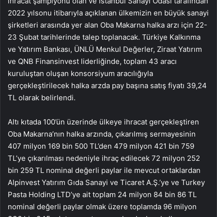
ihracat şampiyonu olan ve İstanbul Sanayi Odası tarafından
2022 yılsonu itibarıyla açıklanan ülkemizin en büyük sanayi
şirketleri arasında yer alan Oba Makarna halka arzı için 22-
23 Şubat tarihlerinde talep toplanacak. Türkiye Kalkınma
ve Yatırım Bankası, ÜNLÜ Menkul Değerler, Ziraat Yatırım
ve QNB Finansinvest liderliğinde, toplam 43 aracı
kuruluştan oluşan konsorsiyum aracılığıyla
gerçekleştirilecek halka arzda pay başına satış fiyatı 39,24
TL olarak belirlendi.
Altı kıtada 100’ün üzerinde ülkeye ihracat gerçekleştiren
Oba Makarna’nın halka arzında, çıkarılmış sermayesinin
407 milyon 169 bin 500 TL’den 479 milyon 421 bin 759
TL’ye çıkarılması nedeniyle ihraç edilecek 72 milyon 252
bin 259 TL nominal değerli paylar ile mevcut ortaklardan
Alpinvest Yatırım Gıda Sanayi ve Ticaret A.Ş.’ye ve Turkey
Pasta Holding LTD’ye ait toplam 24 milyon 84 bin 86 TL
nominal değerli paylar olmak üzere toplamda 96 milyon