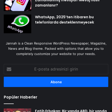
Zamanlanmış mesajlar! Mesaj nasıl
zamanlanır?
WhatsApp, 2025’ten itibaren bu
telefonlarda desteklenmeyecek
Jannah is a Clean Responsive WordPress Newspaper, Magazine,
News and Blog theme. Packed with options that allow you to
completely customize your website to your needs.
E-
posta
adresinizi
girin
Popüler Haberler
Fatih Erbakan: Bir yanda ABD, bir yanda