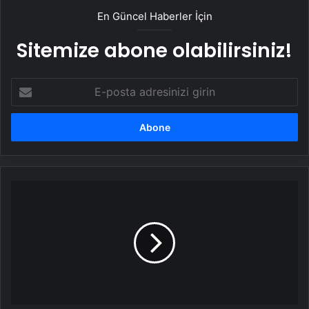
En Güncel Haberler İçin
Sitemize abone olabilirsiniz!
E-
posta
adresinizi
girin
Cumhurbaşkanı
Erdoğan:
Türkiye
Savunma
Sanayi
Alanında
Destan
Yazıyor