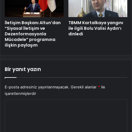
İletişim Başkanı Altun’dan
TBMM Kartalkaya yangını
“Siyasal İletişim ve
ile ilgili Bolu Valisi Aydın’ı
Dezenformasyonla
dinledi
Mücadele” programına
ilişkin paylaşım
Bir yanıt yazın
E-posta adresiniz yayınlanmayacak.
Gerekli alanlar
*
ile
işaretlenmişlerdir
Y
o
r
u