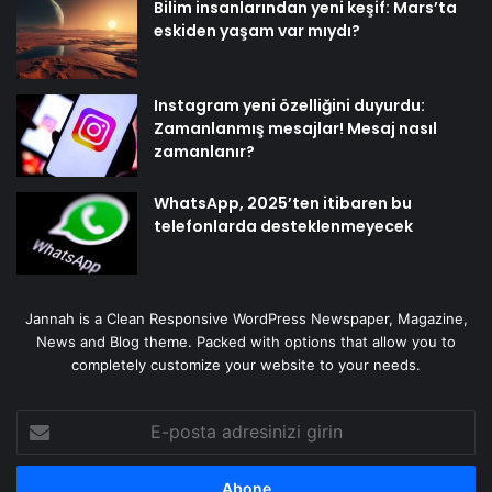
Bilim insanlarından yeni keşif: Mars’ta
eskiden yaşam var mıydı?
Instagram yeni özelliğini duyurdu:
Zamanlanmış mesajlar! Mesaj nasıl
zamanlanır?
WhatsApp, 2025’ten itibaren bu
telefonlarda desteklenmeyecek
Jannah is a Clean Responsive WordPress Newspaper, Magazine,
News and Blog theme. Packed with options that allow you to
completely customize your website to your needs.
E-
posta
adresinizi
girin