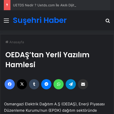
UETDS Nedir ? Uetds.com İle Akıllı Dijital Taşımacılık Yazılımı
Suşehri Haber
Menü
A
Anasayfa
OEDAŞ’tan Yerli Yazılım
Hamlesi
Facebook
X
Tumblr
Messenger
WhatsApp
Telegram
Email'den paylaş
Osmangazi Elektrik Dağıtım A.Ş (OEDAŞ), Enerji Piyasası
Düzenleme Kurumu’nun (EPDK) dağıtım sektöründe