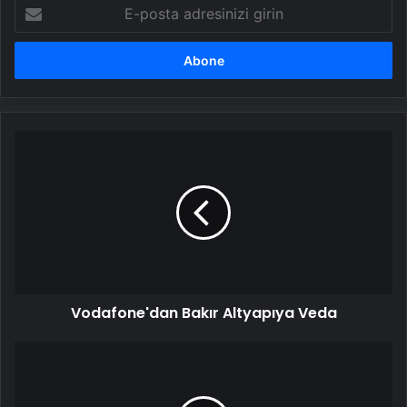
E-
posta
adresinizi
girin
Vodafone'dan
Bakır
Altyapıya
Veda
Vodafone'dan Bakır Altyapıya Veda
Kartalkaya'daki
otel
yangını