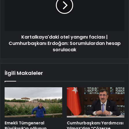
faciası
|
Cumhurbaşkanı
Erdoğan:
Sorumlulardan
hesap
Kartalkaya'daki otel yangını faciası |
sorulacak
Cumhurbaşkanı Erdoğan: Sorumlulardan hesap
sorulacak
İlgili Makaleler
Emekli Tümgeneral
Cumhurbaşkanı Yardımcısı
Büyükışık’ın oğlunun
Yılmaz’dan “Çözerse