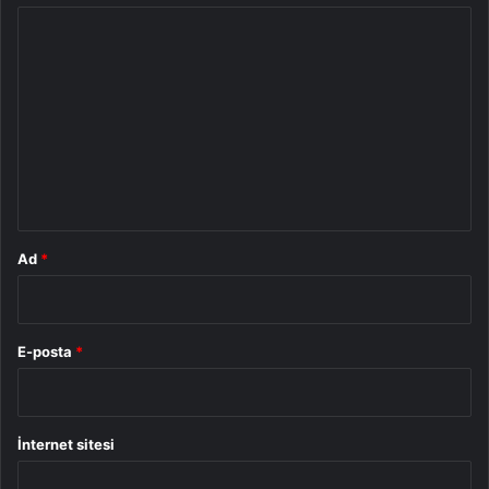
Y
o
r
u
m
*
Ad
*
E-posta
*
İnternet sitesi