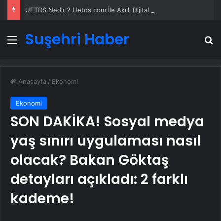
UETDS Nedir ? Uetds.com İle Akıllı Dijital Taşımacılık Yazılımı
Suşehri Haber
Menü
A
Anasayfa
/
Ekonomi
Ekonomi
SON DAKİKA! Sosyal medya
yaş sınırı uygulaması nasıl
olacak? Bakan Göktaş
detayları açıkladı: 2 farklı
kademe!