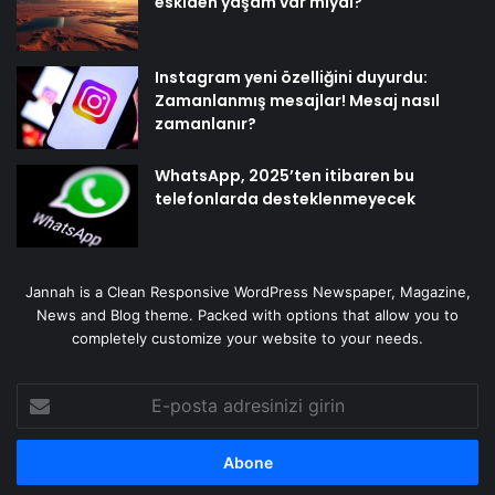
eskiden yaşam var mıydı?
Instagram yeni özelliğini duyurdu:
Zamanlanmış mesajlar! Mesaj nasıl
zamanlanır?
WhatsApp, 2025’ten itibaren bu
telefonlarda desteklenmeyecek
Jannah is a Clean Responsive WordPress Newspaper, Magazine,
News and Blog theme. Packed with options that allow you to
completely customize your website to your needs.
E-
posta
adresinizi
girin