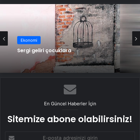
Ekonomi
Sergi geliri çocuklara
Ekonomi
Maşa ülkesinden kaçıyor mu?
En Güncel Haberler İçin
Sitemize abone olabilirsiniz!
E-