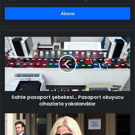
posta
adresinizi
girin
Sahte
pasaport
şebekesi…
Pasaport
okuyucu
cihazlarla
yakalandılar
Sahte pasaport şebekesi… Pasaport okuyucu
cihazlarla yakalandılar
Son
dakika:
Seda
Sayan