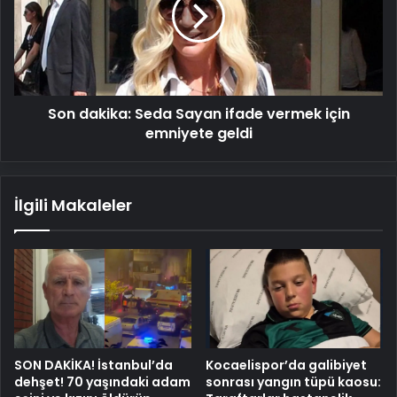
ifade
vermek
için
emniyete
geldi
Son dakika: Seda Sayan ifade vermek için
emniyete geldi
İlgili Makaleler
SON DAKİKA! İstanbul’da
Kocaelispor’da galibiyet
dehşet! 70 yaşındaki adam
sonrası yangın tüpü kaosu: