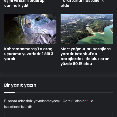
eşini ve kızını öldürüp
Taraftarlar hastanelik
canına kıydı!
oldu
Kahramanmaraş’ta araç
Mart yağmurları barajlara
uçuruma yuvarladı: 1 ölü 3
yaradı: İstanbul’da
yaralı
barajlardaki doluluk oranı
yüzde 80.15 oldu
Bir yanıt yazın
E-posta adresiniz yayınlanmayacak.
Gerekli alanlar
*
ile
işaretlenmişlerdir
Y