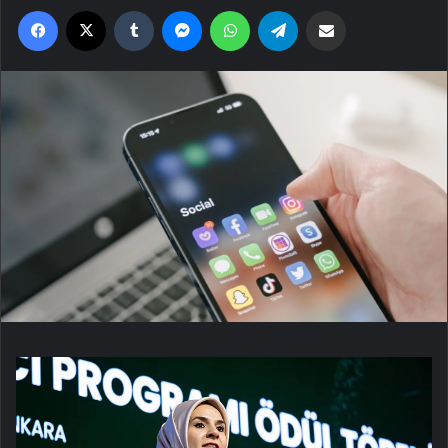
Facebook
X
Tumblr
Messenger
WhatsApp
Telegram
Email'den paylaş