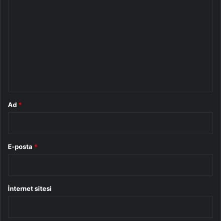
o
r
u
m
*
Ad
*
E-posta
*
İnternet sitesi