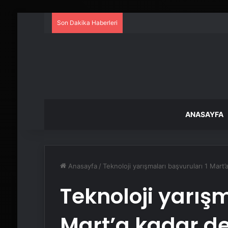
Son Dakika Haberleri
ANASAYFA
Anasayfa
/
Teknoloji yarışmaları başvuruları 1 Mart
Teknoloji yarışm
Mart’a kadar d