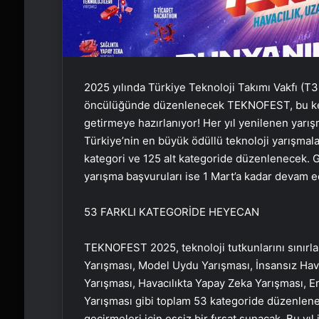
2025 yılında Türkiye Teknoloji Takımı Vakfı (T3 
öncülüğünde düzenlenecek TEKNOFEST, bu kez İ
getirmeye hazırlanıyor! Her yıl yenilenen yarı
Türkiye’nin en büyük ödüllü teknoloji yarışmal
kategori ve 125 alt kategoride düzenlenecek. G
yarışma başvuruları ise 1 Mart’a kadar devam e
53 FARKLI KATEGORİDE HEYECAN
TEKNOFEST 2025, teknoloji tutkunlarını sınırla
Yarışması, Model Uydu Yarışması, İnsansız Hav
Yarışması, Havacılıkta Yapay Zeka Yarışması, E
Yarışması gibi toplam 53 kategoride düzenlenec
geçirmeleri için eşsiz bir fırsat sunacak. Bu yıl