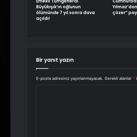
Emekli Tümgeneral
Cumhurbaş
Büyükışık’ın oğlunun
Yılmaz’dan
ölümünde 7 yıl sonra dava
çözer” pay
açıldı!
Bir yanıt yazın
E-posta adresiniz yayınlanmayacak.
Gerekli alanlar
*
i
Y
o
r
u
m
*