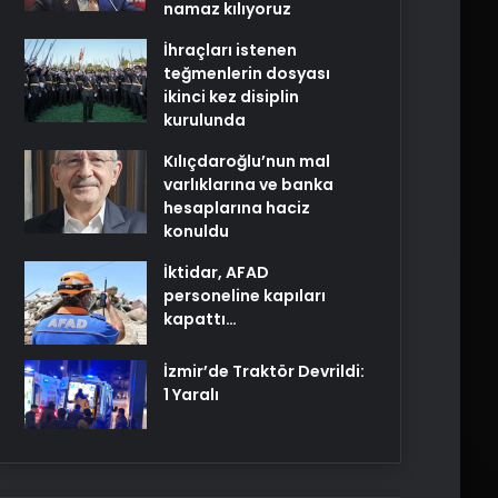
namaz kılıyoruz
İhraçları istenen
teğmenlerin dosyası
ikinci kez disiplin
kurulunda
Kılıçdaroğlu’nun mal
varlıklarına ve banka
hesaplarına haciz
konuldu
İktidar, AFAD
personeline kapıları
kapattı…
İzmir’de Traktör Devrildi:
1 Yaralı