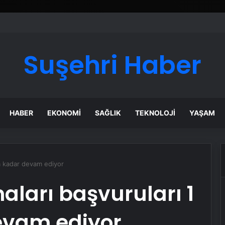
Suşehri Haber
HABER
EKONOMI
SAĞLIK
TEKNOLOJI
YAŞAM
’a kadar devam ediyor
aları başvuruları 1
evam ediyor