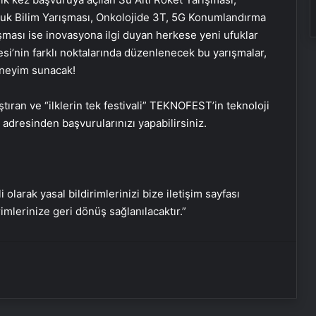
ocuk Bilim Yarışması, Onkolojide 3T, 5G Konumlandırma
ası ise inovasyona ilgi duyan herkese yeni ufuklar
si’nin farklı noktalarında düzenlenecek bu yarışmalar,
deneyim sunacak!
ıran ve “ilklerin tek festivali” TEKNOFEST’in teknoloji
adresinden başvurularınızı yapabilirsiniz.
Serjoy : Dijital Medya Ajansı, Google
Reklam Ajansı, SEO Ajansı ve Web
Tasarım Ajansı
i olarak yasal bildirimlerinizi bize iletişim sayfası
rimlerinize geri dönüş sağlanılacaktır.”
UETDS Nedir ? Uetds.com İle Akıllı
Dijital Taşımacılık Yazılımı
Yeni Dünya Düzensizliği Çağında
Türk Dış Politikası ve Hakan Fidan