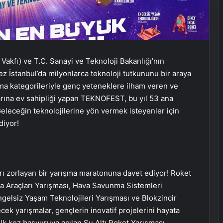
Vakfı) ve T.C. Sanayi ve Teknoloji Bakanlığı’nın
stanbul’da milyonlarca teknoloji tutkununu bir araya
şma kategorileriyle genç yeteneklere ilham veren ve
arına ev sahipliği yapan TEKNOFEST, bu yıl 53 ana
eleceğin teknolojilerine yön vermek isteyenler için
diyor!
rı zorlayan bir yarışma maratonuna davet ediyor! Roket
a Araçları Yarışması, Hava Savunma Sistemleri
ngelsiz Yaşam Teknolojileri Yarışması ve Blokzincir
ek yarışmalar, gençlerin inovatif projelerini hayata
 ilk kez başvuruya açılan Su Altı Roket Yarışması,