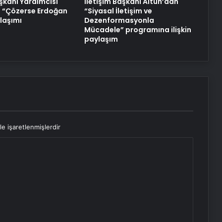
kanı Yardımcısı
İletişim Başkanı Altun’dan
 “Çözerse Erdoğan
“Siyasal İletişim ve
laşımı
Dezenformasyonla
Mücadele” programına ilişkin
paylaşım
le işaretlenmişlerdir