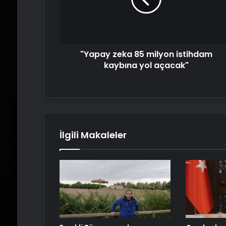
istihdam
kaybına
yol
açacak"
"Yapay zeka 85 milyon istihdam
kaybına yol açacak"
İlgili Makaleler