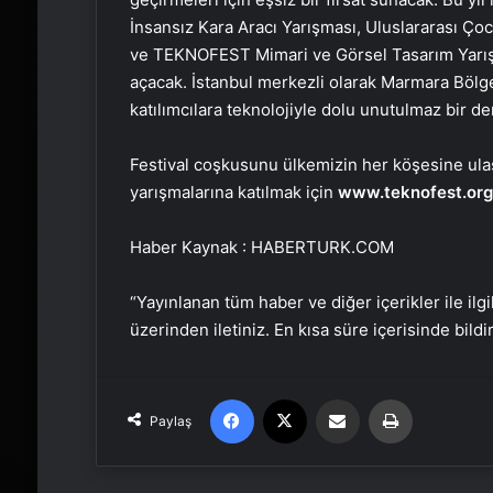
İnsansız Kara Aracı Yarışması, Uluslararası Ç
ve TEKNOFEST Mimari ve Görsel Tasarım Yarışm
açacak. İstanbul merkezli olarak Marmara Bölge
katılımcılara teknolojiyle dolu unutulmaz bir 
Festival coşkusunu ülkemizin her köşesine ulaşt
yarışmalarına katılmak için
www.teknofest.org
Haber Kaynak : HABERTURK.COM
“Yayınlanan tüm haber ve diğer içerikler ile ilgil
üzerinden iletiniz. En kısa süre içerisinde bildi
Facebook
X
Email'den paylaş
Yaz
Paylaş