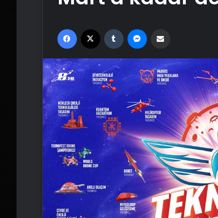
Facebook
X
Tumblr
Messenger
Email'den paylaş