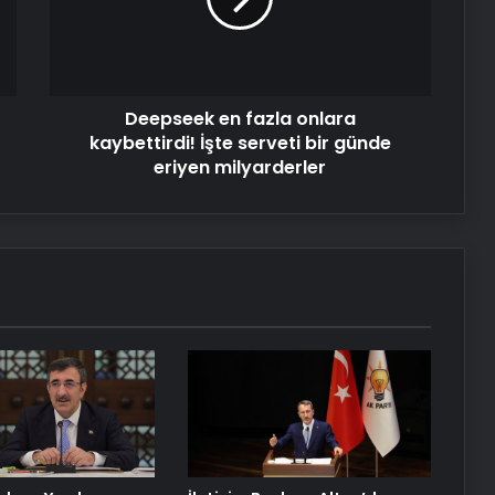
kaybettirdi!
İşte
serveti
bir
günde
Deepseek en fazla onlara
eriyen
milyarderler
kaybettirdi! İşte serveti bir günde
eriyen milyarderler