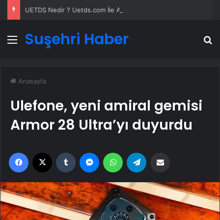
UETDS Nedir ? Uetds.com İle Akıllı Dijital Taşımacılık Yazılımı
Suşehri Haber
Menü
A
Anasayfa
Ulefone, yeni amiral gemisi
Armor 28 Ultra’yı duyurdu
Facebook
X
Tumblr
Messenger
WhatsApp
Telegram
Email'den paylaş