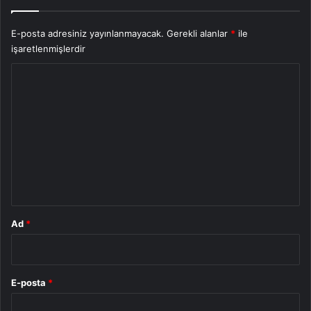
E-posta adresiniz yayınlanmayacak.
Gerekli alanlar
*
ile
işaretlenmişlerdir
Y
o
r
u
m
*
Ad
*
E-posta
*