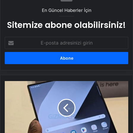
En Güncel Haberler İçin
Sitemize abone olabilirsiniz!
E-
posta
adresinizi
girin
Galaxy
Z
Fold
7
için
hazırlıklara
hız
verdi