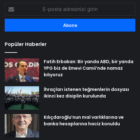
E-
posta
adresinizi
girin
Popüler Haberler
Fatih Erbakan: Bir yanda ABD, bir yanda
YPG biz de Emevi Camii’nde namaz
kılıyoruz
İhraçları istenen teğmenlerin dosyası
ikinci kez disiplin kurulunda
Kılıçdaroğlu’nun mal varlıklarına ve
banka hesaplarına haciz konuldu