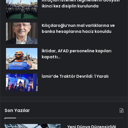
İhraçları istenen teğmenlerin dosyası
ikinci kez disiplin kurulunda
Kılıçdaroğlu’nun mal varlıklarına ve
banka hesaplarına haciz konuldu
İktidar, AFAD personeline kapıları
kapattı…
İzmir’de Traktör Devrildi: 1 Yaralı
Son Yazılar
Yeni Dünya Düzensizliği