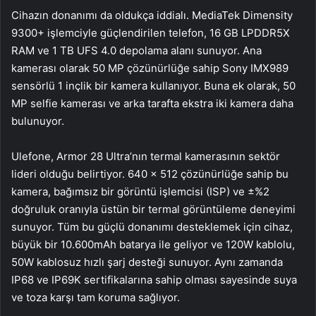
Cihazın donanımı da oldukça iddialı. MediaTek Dimensity
9300+ işlemciyle güçlendirilen telefon, 16 GB LPDDR5X
RAM ve 1 TB UFS 4.0 depolama alanı sunuyor. Ana
kamerası olarak 50 MP çözünürlüğe sahip Sony IMX989
sensörlü 1 inçlik bir kamera kullanıyor. Buna ek olarak, 50
MP selfie kamerası ve arka tarafta ekstra iki kamera daha
bulunuyor.
Ulefone, Armor 28 Ultra’nın termal kamerasının sektör
lideri olduğu belirtiyor. 640 x 512 çözünürlüğe sahip bu
kamera, bağımsız bir görüntü işlemcisi (ISP) ve ±%2
doğruluk oranıyla üstün bir termal görüntüleme deneyimi
sunuyor. Tüm bu güçlü donanımı desteklemek için cihaz,
büyük bir 10.600mAh batarya ile geliyor ve 120W kablolu,
50W kablosuz hızlı şarj desteği sunuyor. Aynı zamanda
IP68 ve IP69K sertifikalarına sahip olması sayesinde suya
ve toza karşı tam koruma sağlıyor.