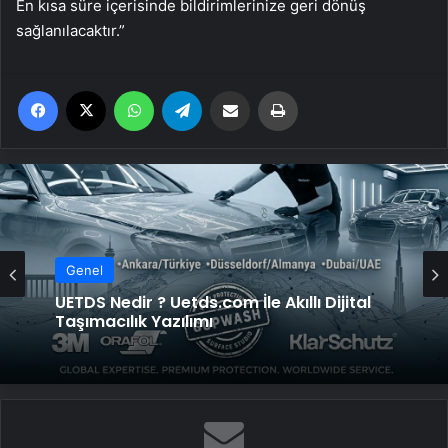
En kısa süre içerisinde bildirimlerinize geri dönüş
sağlanılacaktır.”
Facebook
X
WhatsApp
Telegram
Email'den paylaş
Yaz
Genel
UETDS Nedir ? Uetds.com İle Akıllı Dijital
Taşımacılık Yazılımı