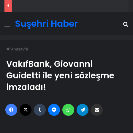
Suşehri Haber
Menü
A
Anasayfa
VakıfBank, Giovanni
Guidetti ile yeni sözleşme
imzaladı!
Facebook
X
Tumblr
Messenger
WhatsApp
Telegram
Email'den paylaş