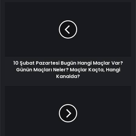
10
Şubat
Pazartesi
Bugün
Hangi
Maçlar
Var?
Günün
Maçları
10 Şubat Pazartesi Bugün Hangi Maçlar Var?
Neler?
Maçlar
Günün Maçları Neler? Maçlar Kaçta, Hangi
Kaçta,
Kanalda?
Hangi
Kanalda?
Adana
Demirspor'un,
Galatasaray
maçından
çekilmesi
Avrupa'da
geniş
yankı