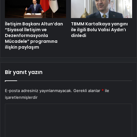
İletişim Başkanı Altun’dan
TBMM Kartalkaya yangını
“Siyasal İletişim ve
ile ilgili Bolu Valisi Aydın’ı
Dezenformasyonla
dinledi
Mücadele” programına
ilişkin paylaşım
Bir yanıt yazın
E-posta adresiniz yayınlanmayacak.
Gerekli alanlar
*
ile
işaretlenmişlerdir
Y
o
r
u