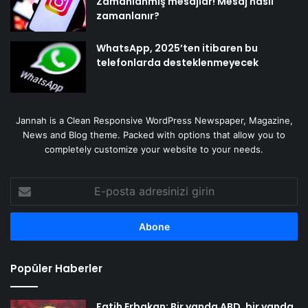
Zamanlanmış mesajlar! Mesaj nasıl
zamanlanır?
WhatsApp, 2025’ten itibaren bu
telefonlarda desteklenmeyecek
Jannah is a Clean Responsive WordPress Newspaper, Magazine,
News and Blog theme. Packed with options that allow you to
completely customize your website to your needs.
E-
posta
adresinizi
girin
Popüler Haberler
Fatih Erbakan: Bir yanda ABD, bir yanda