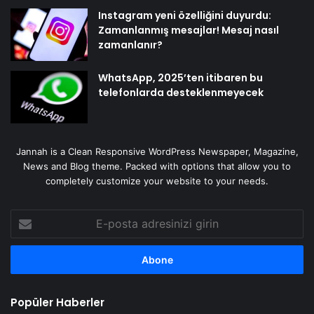
Instagram yeni özelliğini duyurdu:
Zamanlanmış mesajlar! Mesaj nasıl
zamanlanır?
WhatsApp, 2025’ten itibaren bu
telefonlarda desteklenmeyecek
Jannah is a Clean Responsive WordPress Newspaper, Magazine,
News and Blog theme. Packed with options that allow you to
completely customize your website to your needs.
E-
posta
adresinizi
girin
Popüler Haberler