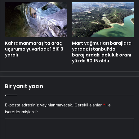
Kahramanmaraş’ta araç
Mart yağmurları barajlara
uçuruma yuvarladı: 1 ölü 3
yaradı: İstanbul’da
yaralı
barajlardaki doluluk oranı
yüzde 80.15 oldu
Bir yanıt yazın
E-posta adresiniz yayınlanmayacak.
Gerekli alanlar
*
ile
işaretlenmişlerdir
Y
o