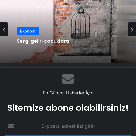
Ekonomi
Sergi geliri çocuklara
En Güncel Haberler İçin
Sitemize abone olabilirsiniz!
E-
posta
adresinizi