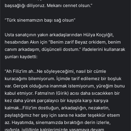
başsağlığı diliyoruz. Mekanı cennet olsun.”
“Türk sinemamızın başı sağ olsun”
Usta sanatçının yakın arkadaşlarından Hülya Koçyiğit,
hesabından Akın için “Benim zarif Beyaz orkidem, benim
canım arkadaşım, düşünceli dostum.” ifadelerini kullanarak
şunları kaydetti:
“Ah Filiz’im ah…Ne söyleyeceğimi, nasıl bir cümle
kuracağımı bilemiyorum. İçimde tarif edilemez bir boşluk
var. Gerçek olduğuna inanmak istemiyorum, yüreğim bunu
kabul etmiyor. Fatma’nın (Girik) acısı daha sıcacıkken bir
kez daha yürek parçalayıcı bir kayıpla karşı karşıya
kalmak…Filiz’im dostluğun, arkadaşlığın, nezaketin,
paylaştığımız her şey için sana ne kadar teşekkür etsem
az. Hayatımda, sinemamızda bıraktığın derin izlerle,
ışığınla, iyiliğinle kalplerimizde yaşamaya devam