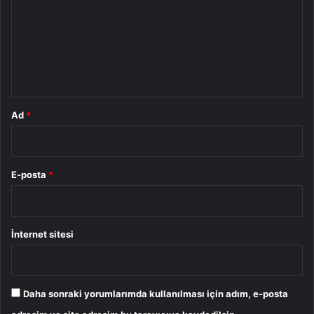
r
u
m
*
Ad
*
E-posta
*
İnternet sitesi
Daha sonraki yorumlarımda kullanılması için adım, e-posta