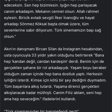
edeceksin. Sen hep bizimlesin. Işığın hep parlayacak
canım arkadaşım. Mekanın cennet olsun. Allah rahmet
eylesin. Biricik evladı sevgili İlker İnanoğlu ve hayat
arkadaşı Sönmez Köksal başta olmak üzere, tüm
sevenlerine sabır diliyorum. Türk sinemamızın başı sağ
olsun.”
Akın’ın danışmanı Bircan Silan da Instagram hesabından,
usta oyuncuyla 33 yıldır yakın olduğunu belirterek “Bana
hep ‘kandan değil, candan kardeşim’ derdi. Benim için de
gerçekten şahane bir rol arkadaşıydı. Yaşam boyu beraber
olduğum zaman içinde hep bana dostluk yaptı. Herkesin
iyiliğini isterdi. Kimse için kötü bir şey dediğini duymadım.
Tüm başarılara alkış tutardı. Yaşama direnci gerçekten
alkışlanacak kadar müthişti. Canim Filiz ablam, seni hep
ama hep seveceğim.” ifadelerini kullandı.
“Türk sinemasından bir hanımefendi geçti”