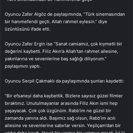
Oyuncu Zafer Algöz de paylaşımında, “Türk sinemasından
bir hanımefendi geçti. Allah rahmet eylesin.” diye
üzüntüsünü ifade etti.
Oyuncu Zafer Ergin ise “Sanat camiamız, çok kıymetli bir
değerini kaybetti. Filiz Akın’a Allah’tan rahmet ailesine,
yakınlarına ve sevenlerine baş sağlığı diliyorum.”
paylaşımını yaptı.
Oyuncu Serpil Çakmaklı da paylaşımında şunları kaydetti:
“Bir efsaneyi daha kaybettik. Bizlere sayısız güzel filmler
bıraktınız. Unutulmayanlar arasında Filiz Akın ismi hep
yaşayacak. Çok çok üzgünüm. Rabb’im ne güzel bir
zamanda yanına aldı. Başımız sağ olsun, Rabb’im acılı
ailesine ve sevenlerine sabırlar versin. Yeşilçam’dan bir
yıldız daha kaydı. Hayat bir varmış bir yokmuş misali. İyi ki