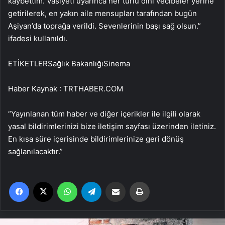
kaybettim. Vasiyeti uyarınca her türlü dini vecibeler yerine
getirilerek, en yakın aile mensupları tarafından bugün
Aşiyan’da toprağa verildi. Sevenlerinin başı sağ olsun.”
ifadesi kullanıldı.
ETİKETLERSağlık BakanlığıSinema
Haber Kaynak : TRTHABER.COM
“Yayınlanan tüm haber ve diğer içerikler ile ilgili olarak
yasal bildirimlerinizi bize iletişim sayfası üzerinden iletiniz.
En kısa süre içerisinde bildirimlerinize geri dönüş
sağlanılacaktır.”
Facebook
X
WhatsApp
Telegram
Email'den paylaş
Yaz