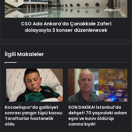
3
konser
düzenlenecek
CSO Ada Ankara'da Çanakkale Zaferi
dolayısıyla 3 konser düzenlenecek
İlgili Makaleler
Kocaelispor’da galibiyet
SON DAKİKA! İstanbul’da
sonrası yangın tüpü kaosu:
dehşet! 70 yaşındaki adam
Taraftarlar hastanelik
eşini ve kızını öldürüp
oldu
canına kıydı!