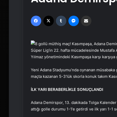
Facebook
X
Tumblr
Messenger
Email'den paylaş
Süper Lig’in 22. hafta mücadelesinde Mustafa A
Yılmaz yönetimindeki Kasımpaşa karşı karşıya 
Yeni Adana Stadyumu’nda oynanan müsabaka gol
maçta kazanan 5-3’lük skorla konuk takım Kas
İLK YARI BERABERLİKLE SONUÇLANDI
Adana Demirspor, 13. dakikada Tolga Kalender 
attığı golle durumu 1-1’e getirdi ve ilk yarı 1-1 