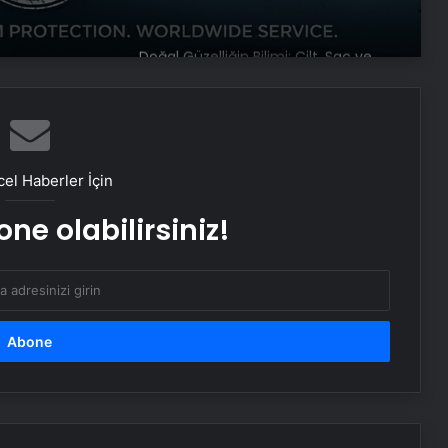
Doğal Güzelliğin Bilimi: Cilt, Saç ve
Kirpiklerde Etkili Sonuçlar
Datahost İle Güvenilir Sunucu
Hizmetleri
el Haberler İçin
ne olabilirsiniz!
Baba ve 3 oğlu aynı suçtan
tutuklandı
Bozulmuş meze, et ve et ürünleri
kullanan restoran mühürlendi
Dışişleri Sözcüsü Keçeli: Kıbrıs Özel
Temsilcisi kararı AB’nin iç meselesi