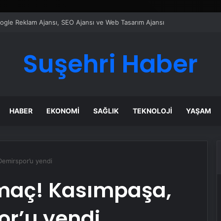
ı Dijital Taşımacılık Yazılımı
Suşehri Haber
HABER
EKONOMI
SAĞLIK
TEKNOLOJI
YAŞAM
Demirspor’u yendi
 maç! Kasımpaşa,
r’u yendi