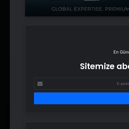
En Günc
Sitemize abo
E-
posta
adresinizi
girin