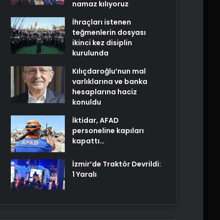
namaz kılıyoruz
İhraçları istenen
teğmenlerin dosyası
ikinci kez disiplin
kurulunda
Kılıçdaroğlu’nun mal
varlıklarına ve banka
hesaplarına haciz
konuldu
İktidar, AFAD
personeline kapıları
kapattı…
İzmir’de Traktör Devrildi:
1 Yaralı