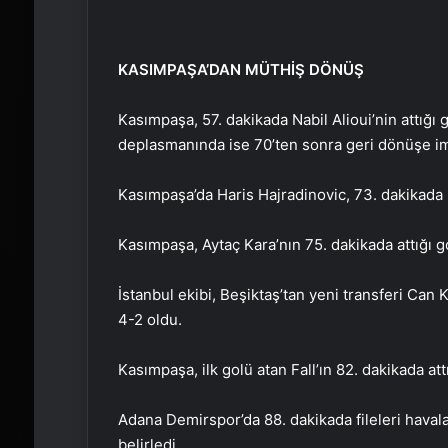
KASIMPAŞA’DAN MÜTHİŞ DÖNÜŞ
Kasımpaşa, 57. dakikada Nabil Alioui’nin attığ
deplasmanında ise 70’ten sonra geri dönüşe imz
Kasımpaşa’da Haris Hajradinovic, 73. dakikada p
Kasımpaşa, Aytaç Kara’nın 75. dakikada attığı g
İstanbul ekibi, Beşiktaş’tan yeni transferi Can K
4-2 oldu.
Kasımpaşa, ilk golü atan Fall’ın 82. dakikada att
Adana Demirspor’da 88. dakikada fileleri hava
belirledi.