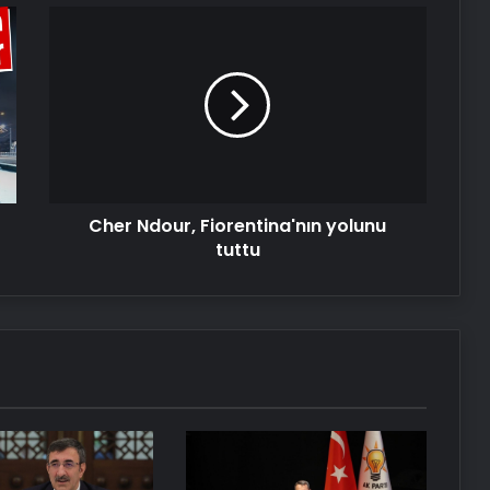
Cher
Ndour,
Fiorentina'nın
Dumandan zehirlenen karı-koca ölü
bulundu
yolunu
tuttu
Serjoy : Dijital Medya Ajansı, Google
Reklam Ajansı, SEO Ajansı ve Web
Tasarım Ajansı
Cher Ndour, Fiorentina'nın yolunu
tuttu
UETDS Nedir ? Uetds.com İle Akıllı
Dijital Taşımacılık Yazılımı
Yeni Dünya Düzensizliği Çağında
Türk Dış Politikası ve Hakan Fidan
Faktörü
Savunma Sanayinde Güncel, Doğru
ve Teknik Haberler