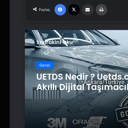
Facebook
X
Email'den paylaş
Yaz
Paylaş
Sonrakini Oku
Genel
UETDS Nedir ? Uetds.
Akıllı Dijital Taşımacı
Yazılımı