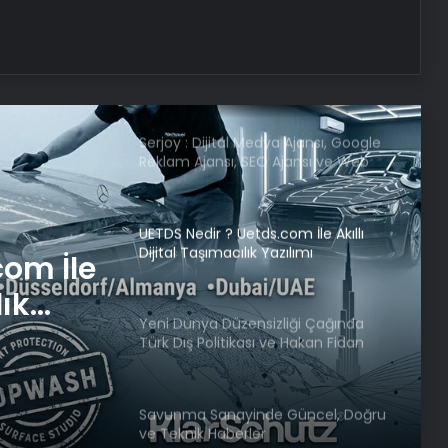
Dumandan zehirlenen karı-koca ölü
bulundu
Serjoy : Dijital Medya Ajansı, Google
Reklam Ajansı, SEO Ajansı ve Web
Tasarım Ajansı
UETDS Nedir ? Uetds.com İle Akıllı
Dijital Taşımacılık Yazılımı
com İle
lık
Yeni Dünya Düzensizliği Çağında
Türk Dış Politikası ve Hakan Fidan
Faktörü
Savunma Sanayinde Güncel, Doğru
ve Teknik Haberler