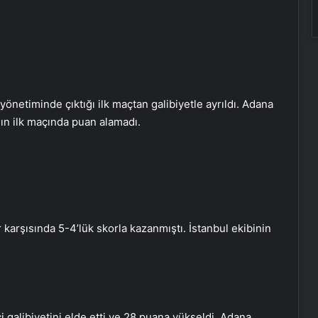
önetiminde çıktığı ilk maçtan galibiyetle ayrıldı. Adana
ın ilk maçında puan alamadı.
karşısında 5-4’lük skorla kazanmıştı. İstanbul ekibinin
 galibiyetini elde etti ve 28 puana yükseldi. Adana