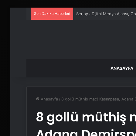
Son Dakika Haberleri
UETDS Nedir ? Uetds.com İle Akıll
ANASAYFA
Anasayfa
/
8 gollü müthiş maç! Kasımpaşa, Adana 
8 gollü müthiş
Adana Demirspo