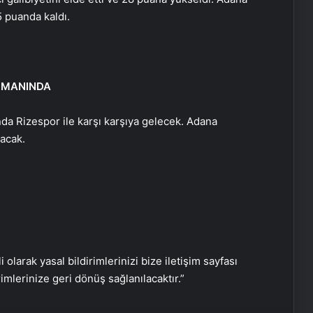
5 puanda kaldı.
SMANINDA
Datahost İle Güvenilir Sunucu
Hizmetleri
nda Rizespor ile karşı karşıya gelecek. Adana
acak.
Baba ve 3 oğlu aynı suçtan
tutuklandı
Bozulmuş meze, et ve et ürünleri
kullanan restoran mühürlendi
i olarak yasal bildirimlerinizi bize iletişim sayfası
rimlerinize geri dönüş sağlanılacaktır.”
Dışişleri Sözcüsü Keçeli: Kıbrıs Özel
Temsilcisi kararı AB’nin iç meselesi