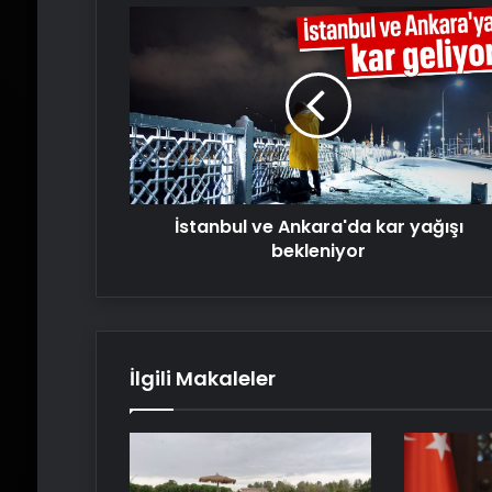
İstanbul
ve
Ankara'da
kar
yağışı
bekleniyor
İstanbul ve Ankara'da kar yağışı
bekleniyor
İlgili Makaleler