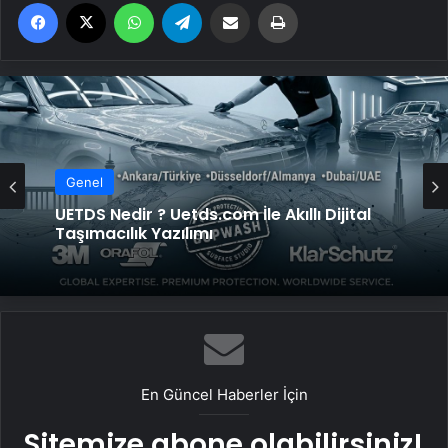
Facebook
X
WhatsApp
Telegram
Email'den paylaş
Yaz
Genel
UETDS Nedir ? Uetds.com İle Akıllı Dijital
Taşımacılık Yazılımı
En Güncel Haberler İçin
Sitemize abone olabilirsiniz!