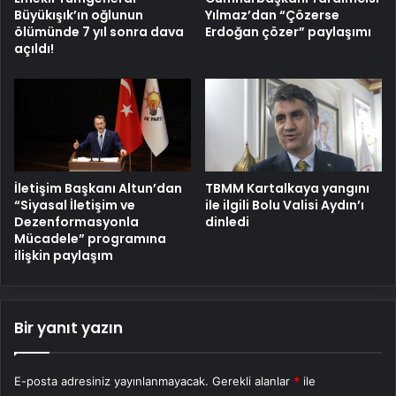
Büyükışık’ın oğlunun
Yılmaz’dan “Çözerse
ölümünde 7 yıl sonra dava
Erdoğan çözer” paylaşımı
açıldı!
İletişim Başkanı Altun’dan
TBMM Kartalkaya yangını
“Siyasal İletişim ve
ile ilgili Bolu Valisi Aydın’ı
Dezenformasyonla
dinledi
Mücadele” programına
ilişkin paylaşım
Bir yanıt yazın
E-posta adresiniz yayınlanmayacak.
Gerekli alanlar
*
ile