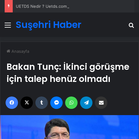
UETDS Nedir ? Uetds.com İle Akıllı Dijital Taşımacılık Yazılımı
Suşehri Haber
Menü
A
Anasayfa
Bakan Tunç: İkinci görüşme
için talep henüz olmadı
Facebook
X
Tumblr
Messenger
WhatsApp
Telegram
Email'den paylaş