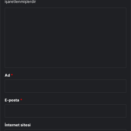
işaretlenmişlerdir
Y
o
r
u
m
*
Ad
*
E-posta
*
İnternet sitesi