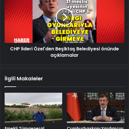
Özel'den
Beşiktaş
Belediyesi
önünde
açıklamalar
CHP lideri Özel'den Beşiktaş Belediyesi önünde
açıklamalar
İlgili Makaleler
Emekli Tümgeneral
Cumhurbaşkanı Yardımcısı