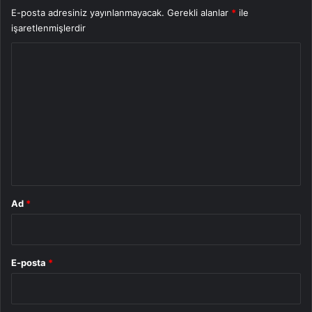
E-posta adresiniz yayınlanmayacak.
Gerekli alanlar
*
ile
işaretlenmişlerdir
Y
o
r
u
m
*
Ad
*
E-posta
*