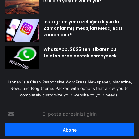
eskiden yaşam var mıydı?
Instagram yeni özelliğini duyurdu:
Zamanlanmış mesajlar! Mesaj nasıl
zamanlanır?
WhatsApp, 2025’ten itibaren bu
telefonlarda desteklenmeyecek
Jannah is a Clean Responsive WordPress Newspaper, Magazine,
News and Blog theme. Packed with options that allow you to
completely customize your website to your needs.
E-
posta
adresinizi
girin