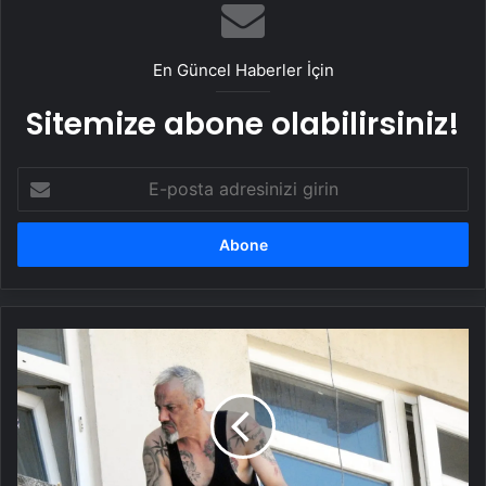
En Güncel Haberler İçin
Sitemize abone olabilirsiniz!
E-
posta
adresinizi
girin
Daha
önce
rehin
aldığı
sevgilisini
bu
kez