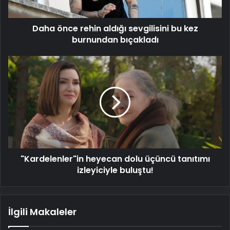
burnundan
bıçakladı
Daha önce rehin aldığı sevgilisini bu kez
burnundan bıçakladı
"Kardelenler"in
heyecan
dolu
üçüncü
tanıtımı
izleyiciyle
buluştu!
"Kardelenler"in heyecan dolu üçüncü tanıtımı
izleyiciyle buluştu!
İlgili Makaleler