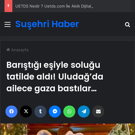
UETDS Nedir ? Uetds.com İle Akıllı Dijital Taşımacılık Yazılımı
Suşehri Haber
Menü
A
Anasayfa
Barıştığı eşiyle soluğu
tatilde aldı! Uludağ’da
ailece gaza bastılar…
Facebook
X
Tumblr
Messenger
WhatsApp
Telegram
Email'den paylaş