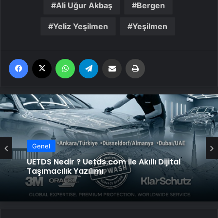
Ali Uğur Akbaş
Bergen
Yeliz Yeşilmen
Yeşilmen
Facebook
X
WhatsApp
Telegram
Email'den paylaş
Yaz
Genel
Genel
Yeni Dünya Düzensizliği Çağında Türk Dış
UETDS Nedir ? Uetds.com İle Akıllı Dijital
Politikası ve Hakan Fidan Faktörü
Taşımacılık Yazılımı