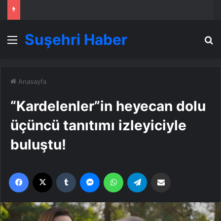
Suşehri Haber
Menü
A
Anasayfa
“Kardelenler”in heyecan dolu
üçüncü tanıtımı izleyiciyle
buluştu!
Facebook
X
Tumblr
Messenger
WhatsApp
Telegram
Email'den paylaş