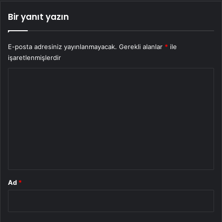
Bir yanıt yazın
E-posta adresiniz yayınlanmayacak.
Gerekli alanlar
*
ile
işaretlenmişlerdir
Y
o
r
u
m
*
Ad
*