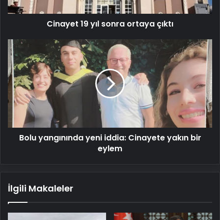
Cinayet 19 yıl sonra ortaya çıktı
Bolu
yangınında
yeni
iddia:
Cinayete
yakın
bir
eylem
Bolu yangınında yeni iddia: Cinayete yakın bir
eylem
İlgili Makaleler