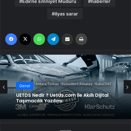
Edirne Emniyet Müdürü
haberler
ilyas sarar
Facebook
X
WhatsApp
Telegram
Email'den paylaş
Yaz
Genel
UETDS Nedir ? Uetds.com İle Akıllı Dijital
Taşımacılık Yazılımı