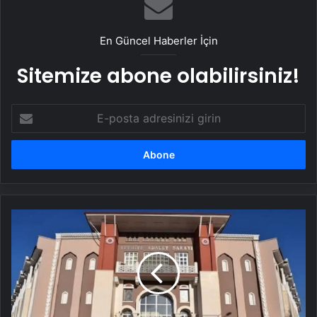
En Güncel Haberler İçin
Sitemize abone olabilirsiniz!
E-
posta
adresinizi
girin
Cinayet
19
yıl
sonra
ortaya
çıktı