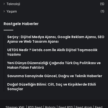
Teknoloji
(5)
Yaşam
(1)
Rastgele Haberler
Serjoy : Dijital Medya Ajansı, Google Reklam Ajansı, SEO
Ajansı ve Web Tasarım Ajansı
UETDS Nedir ? Uetds.com İle Akıllı Dijital Taşımacılık
Yazılımı
Yeni Dünya Düzensizliği Çağında Türk Dış Politikası ve
Hakan Fidan Faktörü
Savunma Sanayinde Güncel, Doğru ve Teknik Haberler
Doğal Güzelliğin Bilimi: Cilt, Saç ve Kirpiklerde Etkili
Sonuçlar
Sitemap XML
|
RSS Feed
|
Robots
|
Feed RSS
|
Feed Atom
|
Feed