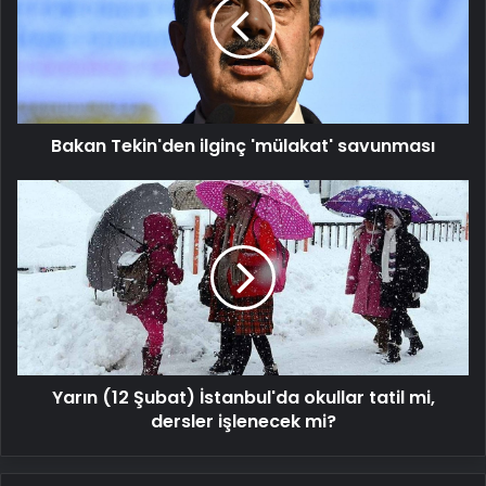
'mülakat'
savunması
Bakan Tekin'den ilginç 'mülakat' savunması
Yarın
(12
Şubat)
İstanbul'da
okullar
tatil
mi,
dersler
işlenecek
Yarın (12 Şubat) İstanbul'da okullar tatil mi,
mi?
dersler işlenecek mi?