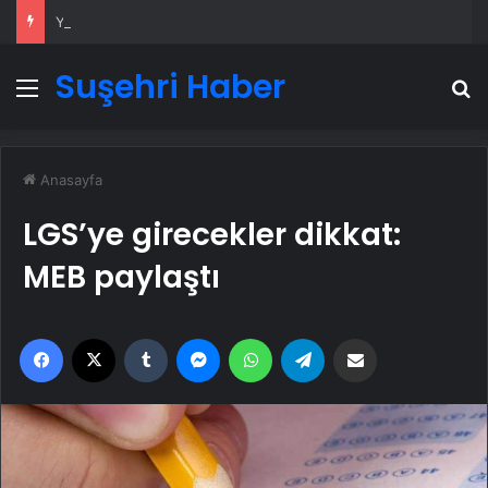
Yeni Dünya Düzensizliği Çağında Türk Dış Politikası ve Hakan Fidan Faktörü
Suşehri Haber
Menü
A
Anasayfa
LGS’ye girecekler dikkat:
MEB paylaştı
Facebook
X
Tumblr
Messenger
WhatsApp
Telegram
Email'den paylaş