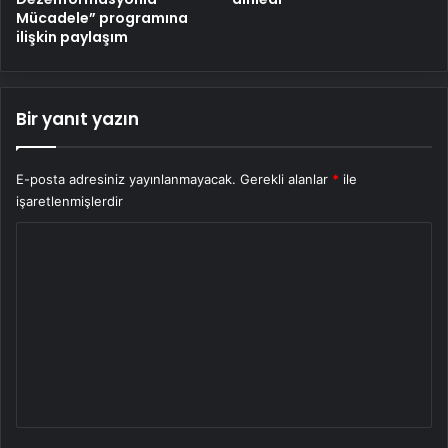
Mücadele” programına
ilişkin paylaşım
Bir yanıt yazın
E-posta adresiniz yayınlanmayacak.
Gerekli alanlar
*
ile
işaretlenmişlerdir
Y
o
r
u
m
*