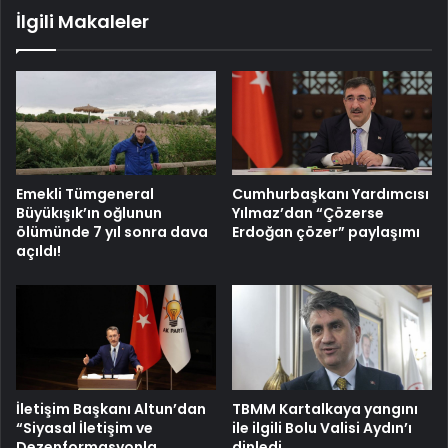
İlgili Makaleler
Emekli Tümgeneral
Cumhurbaşkanı Yardımcısı
Büyükışık’ın oğlunun
Yılmaz’dan “Çözerse
ölümünde 7 yıl sonra dava
Erdoğan çözer” paylaşımı
açıldı!
İletişim Başkanı Altun’dan
TBMM Kartalkaya yangını
“Siyasal İletişim ve
ile ilgili Bolu Valisi Aydın’ı
Dezenformasyonla
dinledi