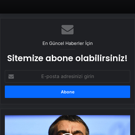
En Güncel Haberler İçin
Sitemize abone olabilirsiniz!
E-
posta
adresinizi
girin
Bakan
Tekin'den
ilginç