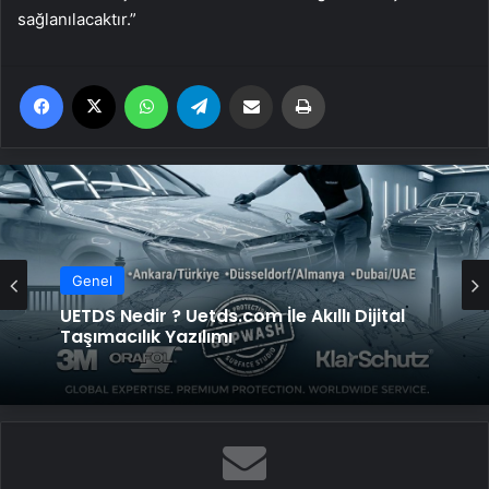
sağlanılacaktır.”
Facebook
X
WhatsApp
Telegram
Email'den paylaş
Yaz
Genel
UETDS Nedir ? Uetds.com İle Akıllı Dijital
Taşımacılık Yazılımı