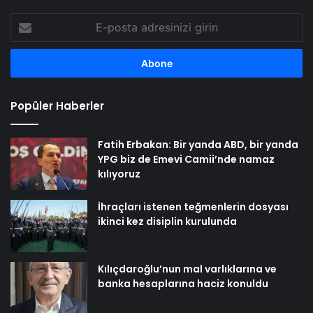
E-
posta
adresinizi
girin
Popüler Haberler
Fatih Erbakan: Bir yanda ABD, bir yanda
YPG biz de Emevi Camii’nde namaz
kılıyoruz
İhraçları istenen teğmenlerin dosyası
ikinci kez disiplin kurulunda
Kılıçdaroğlu’nun mal varlıklarına ve
banka hesaplarına haciz konuldu