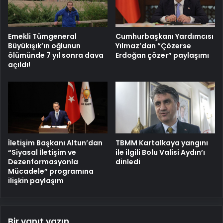
Emekli Tümgeneral
Cumhurbaşkanı Yardımcısı
Büyükışık’ın oğlunun
Yılmaz’dan “Çözerse
ölümünde 7 yıl sonra dava
Erdoğan çözer” paylaşımı
açıldı!
İletişim Başkanı Altun’dan
TBMM Kartalkaya yangını
“Siyasal İletişim ve
ile ilgili Bolu Valisi Aydın’ı
Dezenformasyonla
dinledi
Mücadele” programına
ilişkin paylaşım
Bir yanıt yazın