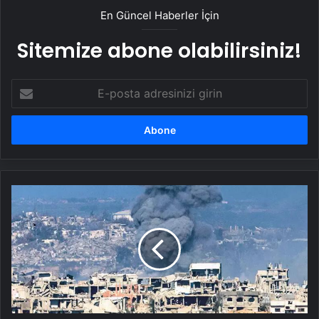
En Güncel Haberler İçin
Sitemize abone olabilirsiniz!
E-
posta
adresinizi
girin
İsrail'de
kritik
gün!
Gazze
ateşkesinin
ikinci
aşaması
görüşülecek