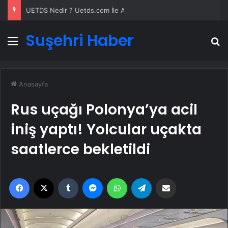
UETDS Nedir ? Uetds.com İle Akıllı Dijital Taşımacılık Yazılımı
Suşehri Haber
Menü
A
Anasayfa
Rus uçağı Polonya’ya acil
iniş yaptı! Yolcular uçakta
saatlerce bekletildi
Facebook
X
Tumblr
Messenger
WhatsApp
Telegram
Email'den paylaş