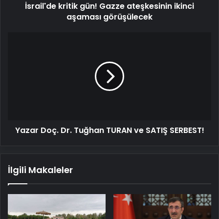
İsrail'de kritik gün! Gazze ateşkesinin ikinci
aşaması görüşülecek
Yazar
Doç.
Dr.
Tuğhan
TURAN
ve
SATIŞ
SERBEST!
Yazar Doç. Dr. Tuğhan TURAN ve SATIŞ SERBEST!
İlgili Makaleler