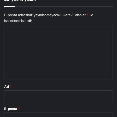
E-posta adresiniz yayınlanmayacak.
Gerekli alanlar
*
ile
işaretlenmişlerdir
Y
o
r
u
m
*
Ad
*
E-posta
*